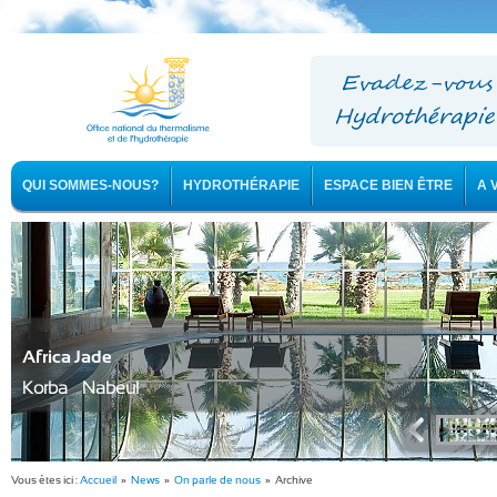
QUI SOMMES-NOUS?
HYDROTHÉRAPIE
ESPACE BIEN ÊTRE
A 
Africa Jade
Korba - Nabeul
Vous êtes ici :
Accueil
»
News
»
On parle de nous
» Archive