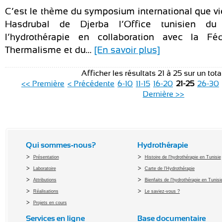
C’est le thème du symposium international que vie
Hasdrubal de Djerba l’Office tunisien d
l’hydrothérapie en collaboration avec la Fé
Thermalisme et du...
[En savoir plus]
Afficher les résultats 21 à 25 sur un tot
<< Première
< Précédente
6-10
11-15
16-20
21-25
26-30
Dernière >>
Qui sommes-nous?
Hydrothérapie
Présentation
Histoire de l'hydrothérapie en Tunisie
Laboratoire
Carte de l'Hydrothérapie
Attributions
Bienfaits de l'hydrothérapie en Tunisi
Réalisations
Le saviez-vous ?
Projets en cours
Services en ligne
Base documentaire