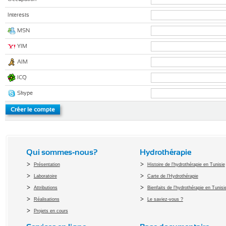
Interests
MSN
YIM
AIM
ICQ
Skype
Qui sommes-nous?
Hydrothérapie
Présentation
Histoire de l'hydrothérapie en Tunisie
Laboratoire
Carte de l'Hydrothérapie
Attributions
Bienfaits de l'hydrothérapie en Tunisi
Réalisations
Le saviez-vous ?
Projets en cours