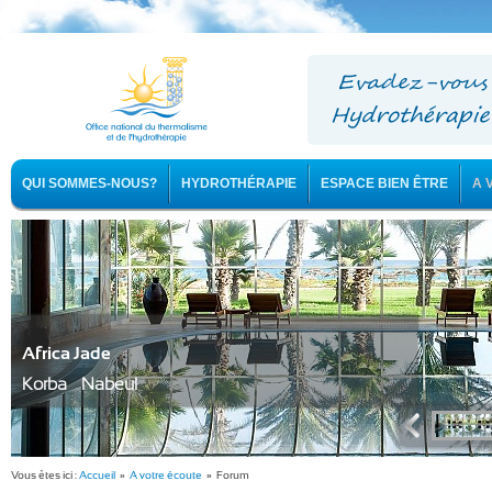
QUI SOMMES-NOUS?
HYDROTHÉRAPIE
ESPACE BIEN ÊTRE
A 
Africa Jade
Korba - Nabeul
Vous êtes ici :
Accueil
»
A votre écoute
» Forum