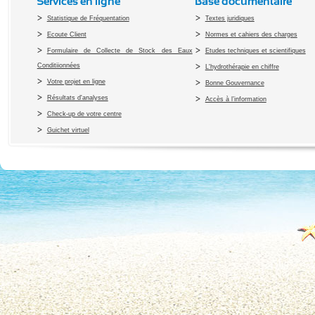
Services en ligne
Base documentaire
Statistique de Fréquentation
Textes juridiques
Ecoute Client
Normes et cahiers des charges
Formulaire de Collecte de Stock des Eaux
Etudes techniques et scientifiques
Conditiionnées
L'hydrothérapie en chiffre
Votre projet en ligne
Bonne Gouvernance
Résultats d'analyses
Accès à l’information
Check-up de votre centre
Guichet virtuel
Copyright 2010 Office du Thermalis