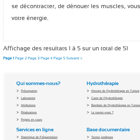
se décontracter, de dénouer les muscles, vous
votre énergie.
Affichage des resultats 1 à 5 sur un total de 51
Page 1
Page 2
Page 3
Page 4
Page 5
Suivant >
Qui sommes-nous?
Hydrothérapie
Présentation
Histoire de l'hydrothérapie en Tunisie
Laboratoire
Carte de l'Hydrothérapie
Attributions
Bienfaits de l'hydrothérapie en Tunisi
Réalisations
Le saviez-vous ?
Projets en cours
Services en ligne
Base documentaire
Statistique de Fréquentation
Textes juridiques