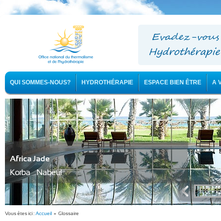
QUI SOMMES-NOUS?
HYDROTHÉRAPIE
ESPACE BIEN ÊTRE
A 
Africa Jade
Korba - Nabeul
Vous êtes ici :
Accueil
» Glossaire