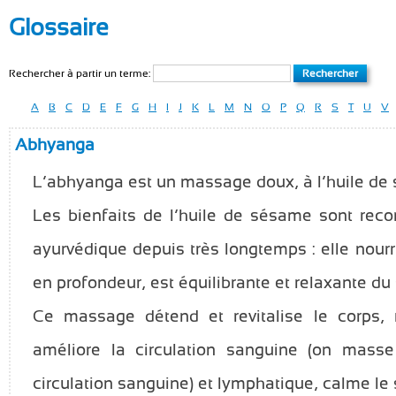
Glossaire
Rechercher à partir un terme:
A
B
C
D
E
F
G
H
I
J
K
L
M
N
O
P
Q
R
S
T
U
V
Abhyanga
L’abhyanga est un massage doux, à l’huile de
Les bienfaits de l’huile de sésame sont rec
ayurvédique depuis très longtemps : elle nourri
en profondeur, est équilibrante et relaxante d
Ce massage détend et revitalise le corps, 
améliore la circulation sanguine (on mass
circulation sanguine) et lymphatique, calme le