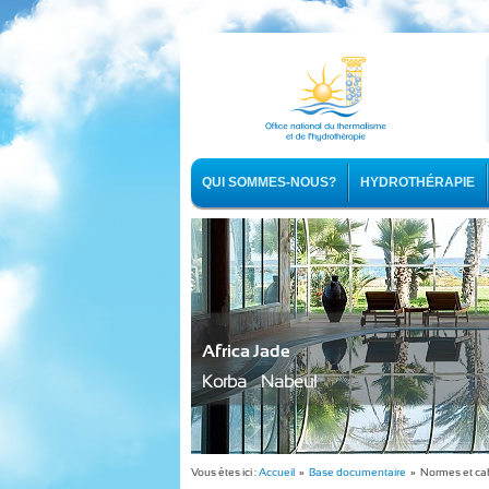
QUI SOMMES-NOUS?
HYDROTHÉRAPIE
Africa Jade
Korba - Nabeul
Vous êtes ici :
Accueil
»
Base documentaire
» Normes et cah