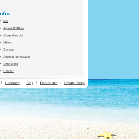
Infos
test
Appels D'Offres
Offres d'emploi
Météo
Devises
Agences de voyages
Liens utiles
Contact
ion
Glossaire
FAQ
Plan du site
Privaty Policy