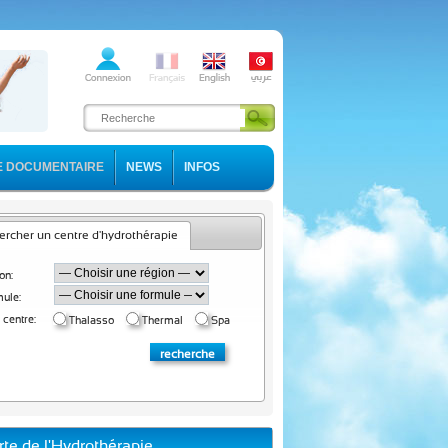
E DOCUMENTAIRE
NEWS
INFOS
rcher un centre d'hydrothérapie
on:
ule:
 centre:
Thalasso
Thermal
Spa
rte de l'Hydrothérapie