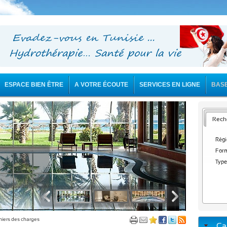
ESPACE BIEN ÊTRE
A VOTRE ÉCOUTE
SERVICES EN LIGNE
BAS
Reche
Régi
Form
Type
iers des charges
Ca