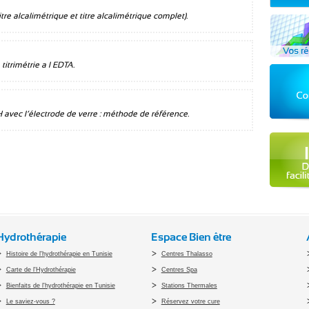
titre alcalimétrique et titre alcalimétrique complet).
itrimétrie a l EDTA.
 avec l’électrode de verre : méthode de référence.
Hydrothérapie
Espace Bien être
Histoire de l'hydrothérapie en Tunisie
Centres Thalasso
Carte de l'Hydrothérapie
Centres Spa
Bienfaits de l'hydrothérapie en Tunisie
Stations Thermales
Le saviez-vous ?
Réservez votre cure