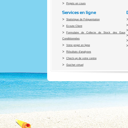
Projets en cours
Services en ligne
Statistique de Fréquentation
Ecoute Client
Formulaire de Collecte de Stock des Eaux
Conditiionnées
Votre projet en ligne
Résultats d'analyses
Check-up de votre centre
Guichet virtuel
Co