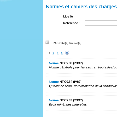
Normes et cahiers des charges
Libellé :
Référence :
24 texte(s) trouvé(s)
1
2
3
4
Norme
NT 09.83 (2007)
Norme générale pour les eaux en bouteilles/co
Norme
NT 09.34 (1987)
Qualité de l'eau : détermination de la conductivi
Norme
NT 09.33 (2007)
Eaux minérales naturelles.