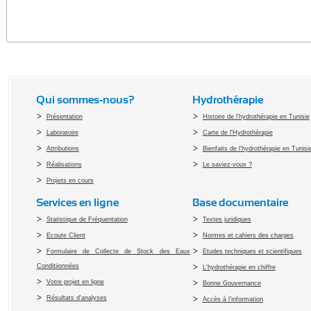
Qui sommes-nous?
Hydrothérapie
Présentation
Histoire de l'hydrothérapie en Tunisie
Laboratoire
Carte de l'Hydrothérapie
Attributions
Bienfaits de l'hydrothérapie en Tunisi
Réalisations
Le saviez-vous ?
Projets en cours
Services en ligne
Base documentaire
Statistique de Fréquentation
Textes juridiques
Ecoute Client
Normes et cahiers des charges
Formulaire de Collecte de Stock des Eaux
Etudes techniques et scientifiques
Conditiionnées
L'hydrothérapie en chiffre
Votre projet en ligne
Bonne Gouvernance
Résultats d'analyses
Accès à l’information