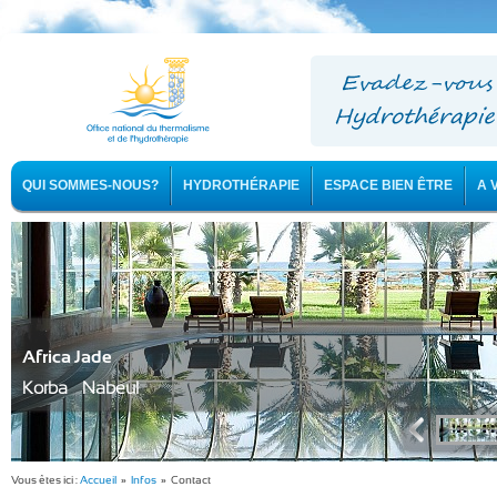
QUI SOMMES-NOUS?
HYDROTHÉRAPIE
ESPACE BIEN ÊTRE
A 
Africa Jade
Korba - Nabeul
Vous êtes ici :
Accueil
»
Infos
» Contact