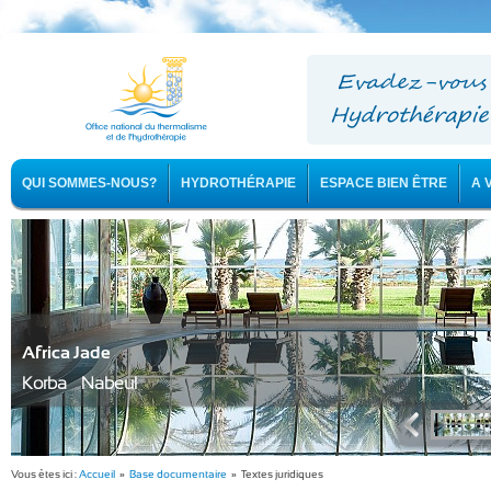
QUI SOMMES-NOUS?
HYDROTHÉRAPIE
ESPACE BIEN ÊTRE
A 
Africa Jade
Korba - Nabeul
Vous êtes ici :
Accueil
»
Base documentaire
» Textes juridiques