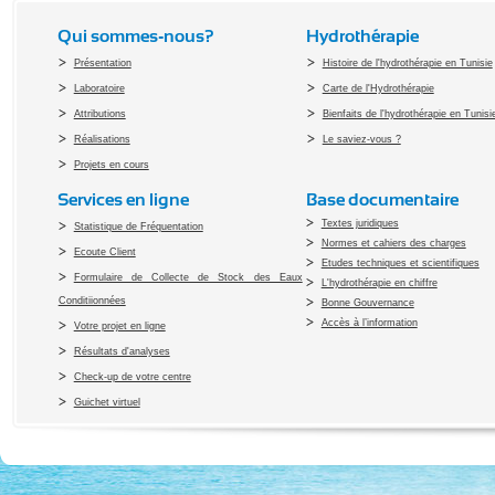
Qui sommes-nous?
Hydrothérapie
Présentation
Histoire de l'hydrothérapie en Tunisie
Laboratoire
Carte de l'Hydrothérapie
Attributions
Bienfaits de l'hydrothérapie en Tunisi
Réalisations
Le saviez-vous ?
Projets en cours
Services en ligne
Base documentaire
Textes juridiques
Statistique de Fréquentation
Normes et cahiers des charges
Ecoute Client
Etudes techniques et scientifiques
Formulaire de Collecte de Stock des Eaux
L'hydrothérapie en chiffre
Conditiionnées
Bonne Gouvernance
Accès à l’information
Votre projet en ligne
Résultats d'analyses
Check-up de votre centre
Guichet virtuel
Copyright 2010 Office du Thermalis