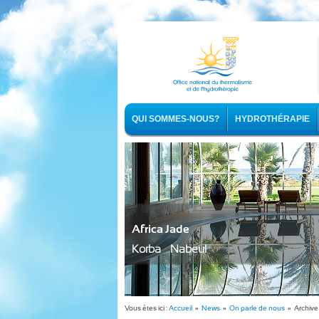
QUI SOMMES-NOUS?
HYDROTHÉRAPIE
Africa Jade
Korba - Nabeul
Vous êtes ici :
Accueil
»
News
»
On parle de nous
» Archive