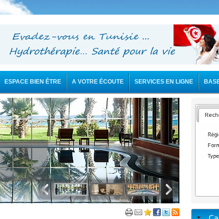
ESPACE BIEN ÊTRE
A VOTRE ÉCOUTE
SERVICES EN LIGNE
BAS
Reche
Régi
Form
Type
Ca