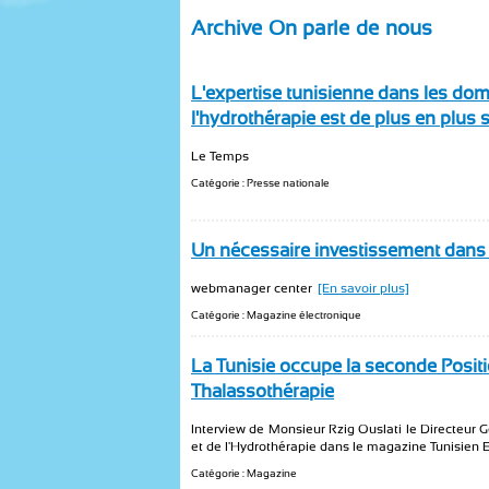
Archive On parle de nous
L'expertise tunisienne dans les do
l'hydrothérapie est de plus en plus s
Le Temps
Catégorie : Presse nationale
Un nécessaire investissement dans
webmanager center
[En savoir plus]
Catégorie : Magazine électronique
La Tunisie occupe la seconde Posit
Thalassothérapie
Interview de Monsieur Rzig Ouslati le Directeur 
et de l'Hydrothérapie dans le magazine Tunisien 
Catégorie : Magazine