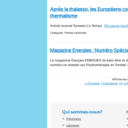
Après la thalasso, les Européens c
thermalisme
Article Journal Tunisien Le Temps
[En savoir plus
Catégorie : Presse nationale
Magazine Energies : Numéro Spécial 
Le magazine français ENERGIES du bien être et de 
numéro un dossier sur l'hydrothérapie en Tunisie
Afficher les 
<< Première
< Précédente
1-5
6-1
Qui sommes-nous?
Présentation
Laboratoire