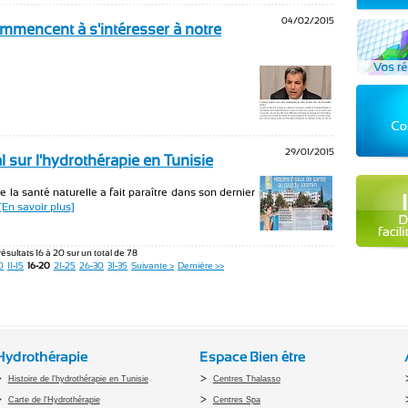
04/02/2015
ommencent à s'intéresser à notre
]
29/01/2015
sur l'hydrothérapie en Tunisie
la santé naturelle a fait paraître dans son dernier
[En savoir plus]
résultats 16 à 20 sur un total de 78
0
11-15
16-20
21-25
26-30
31-35
Suivante >
Dernière >>
Hydrothérapie
Espace Bien être
Histoire de l'hydrothérapie en Tunisie
Centres Thalasso
Carte de l'Hydrothérapie
Centres Spa