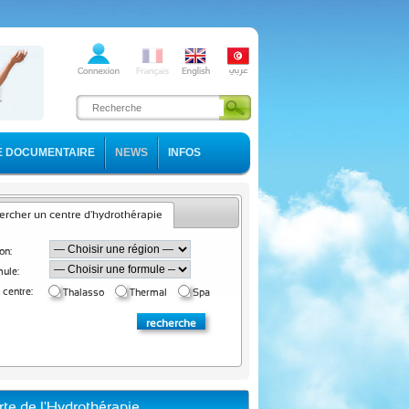
E DOCUMENTAIRE
NEWS
INFOS
rcher un centre d'hydrothérapie
on:
ule:
 centre:
Thalasso
Thermal
Spa
rte de l'Hydrothérapie