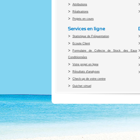
Attributions
Réalisations
Projets en cours
Services en ligne
Statistique de Fréquentation
Ecoute Client
Formulaire de Collecte de Stock des Eaux
Conditiionnées
Votre projet en ligne
Résultats d'analyses
Check-up de votre centre
Guichet virtuel
Co