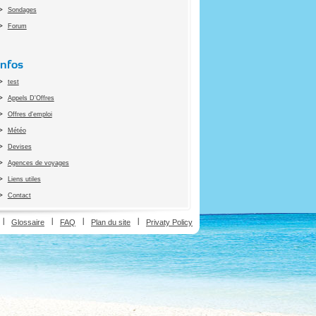
Sondages
Forum
Infos
test
Appels D'Offres
Offres d'emploi
Météo
Devises
Agences de voyages
Liens utiles
Contact
ion
Glossaire
FAQ
Plan du site
Privaty Policy