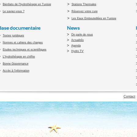
Bienfaits de l'hydrothérapie en Tunisie
Stations Thermales
Le saviez-vous ?
Réservez votre cure
Les Eaux Embouteillées en Tunisie
Base documentaire
News
On parle de nous
Textes juridiques
Actualités
Normes et cahiers des charges
Agenda
Etudes techniques et scientifiques
Hydro TV
L'hydrothérapie en chiffre
Bonne Gouvernance
Accès à l’information
pyright 2010 Office du Thermalisme et de l'Hydrothérapie - Designed by
Open vis
Contact