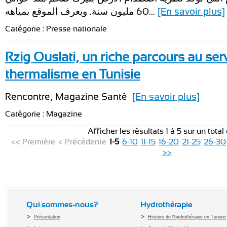
60 مليون سنة. ويعرف الموقع بمياهه...
[En savoir plus]
Catégorie : Presse nationale
Rzig Ouslati, un riche parcours au ser
thermalisme en Tunisie
Rencontre, Magazine Santé
[En savoir plus]
Catégorie : Magazine
Afficher les résultats 1 à 5 sur un total
<< Première
< Précédente
1-5
6-10
11-15
16-20
21-25
26-30
>>
Qui sommes-nous?
Hydrothérapie
Présentation
Histoire de l'hydrothérapie en Tunisie