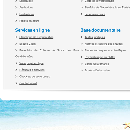
Laboratoire
Carte de l'Hydrothérapie
Attributions
Bienfaits de l'hydrothérapie en Tunisi
Réalisations
Le saviez-vous ?
Projets en cours
Services en ligne
Base documentaire
Statistique de Fréquentation
Textes juridiques
Ecoute Client
Normes et cahiers des charges
Formulaire de Collecte de Stock des Eaux
Etudes techniques et scientifiques
Conditiionnées
L'hydrothérapie en chiffre
Votre projet en ligne
Bonne Gouvernance
Résultats d'analyses
Accès à l’information
Check-up de votre centre
Guichet virtuel
Copyright 2010 Office du Thermalis