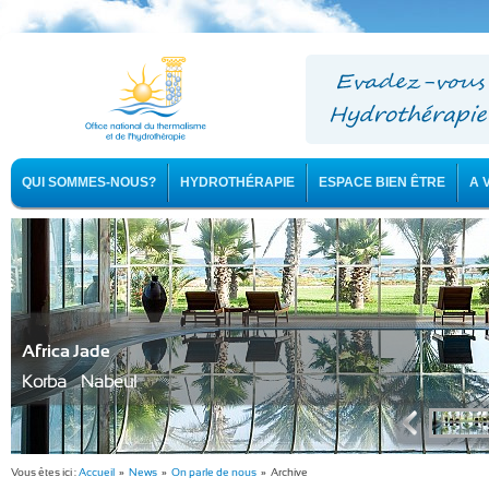
QUI SOMMES-NOUS?
HYDROTHÉRAPIE
ESPACE BIEN ÊTRE
A 
Africa Jade
Korba - Nabeul
Vous êtes ici :
Accueil
»
News
»
On parle de nous
» Archive