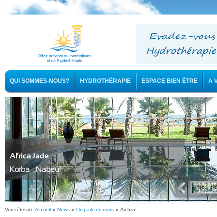
QUI SOMMES-NOUS?
HYDROTHÉRAPIE
ESPACE BIEN ÊTRE
A 
Africa Jade
Korba - Nabeul
Vous êtes ici :
Accueil
»
News
»
On parle de nous
» Archive