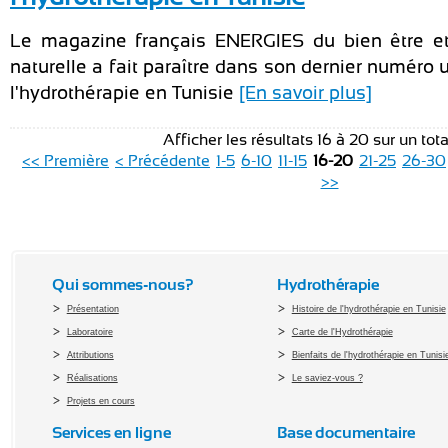
Le magazine français ENERGIES du bien être et
naturelle a fait paraître dans son dernier numéro 
l'hydrothérapie en Tunisie
[En savoir plus]
Afficher les résultats 16 à 20 sur un tot
<< Première
< Précédente
1-5
6-10
11-15
16-20
21-25
26-30
>>
Qui sommes-nous?
Hydrothérapie
Présentation
Histoire de l'hydrothérapie en Tunisie
Laboratoire
Carte de l'Hydrothérapie
Attributions
Bienfaits de l'hydrothérapie en Tunisi
Réalisations
Le saviez-vous ?
Projets en cours
Services en ligne
Base documentaire