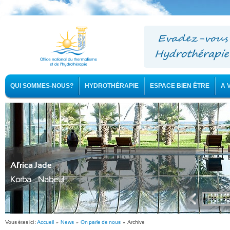
QUI SOMMES-NOUS?
HYDROTHÉRAPIE
ESPACE BIEN ÊTRE
A 
Africa Jade
Korba - Nabeul
Vous êtes ici :
Accueil
»
News
»
On parle de nous
» Archive