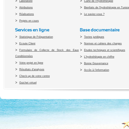
Laboratoire
Carte de l'Hydrothérapie
Attributions
Bienfaits de l'hydrothérapie en Tunisi
Réalisations
Le saviez-vous ?
Projets en cours
Services en ligne
Base documentaire
Statistique de Fréquentation
Textes juridiques
Ecoute Client
Normes et cahiers des charges
Formulaire de Collecte de Stock des Eaux
Etudes techniques et scientifiques
Conditiionnées
L'hydrothérapie en chiffre
Votre projet en ligne
Bonne Gouvernance
Résultats d'analyses
Accès à l’information
Check-up de votre centre
Guichet virtuel
Copyright 2010 Office du Thermalis