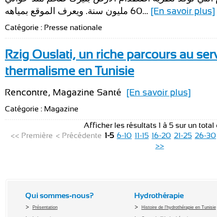
60 مليون سنة. ويعرف الموقع بمياهه...
[En savoir plus]
Catégorie : Presse nationale
Rzig Ouslati, un riche parcours au ser
thermalisme en Tunisie
Rencontre, Magazine Santé
[En savoir plus]
Catégorie : Magazine
Afficher les résultats 1 à 5 sur un total
<< Première
< Précédente
1-5
6-10
11-15
16-20
21-25
26-30
>>
Qui sommes-nous?
Hydrothérapie
Présentation
Histoire de l'hydrothérapie en Tunisie