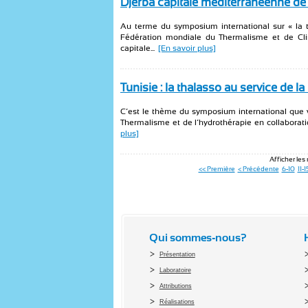
Djerba capitale méditerranéenne de
Au terme du symposium international sur « la t
Fédération mondiale du Thermalisme et de Cli
capitale...
[En savoir plus]
Tunisie : la thalasso au service de l
C’est le thème du symposium international que vi
Thermalisme et de l’hydrothérapie en collaborat
plus]
Afficher les 
<< Première
< Précédente
6-10
11-1
Qui sommes-nous?
Présentation
Laboratoire
Attributions
Réalisations