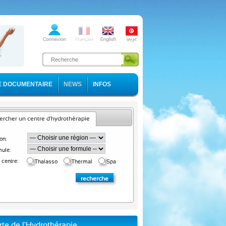
E DOCUMENTAIRE
NEWS
INFOS
rcher un centre d'hydrothérapie
on:
ule:
 centre:
Thalasso
Thermal
Spa
rte de l'Hydrothérapie