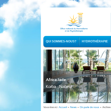
QUI SOMMES-NOUS?
HYDROTHÉRAPIE
Africa Jade
Korba - Nabeul
Vous êtes ici :
Accueil
»
News
»
On parle de nous
» Archive