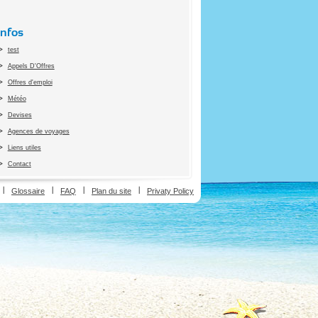
Infos
test
Appels D'Offres
Offres d'emploi
Météo
Devises
Agences de voyages
Liens utiles
Contact
ion
Glossaire
FAQ
Plan du site
Privaty Policy