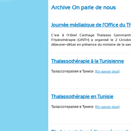
Archive On parle de nous
Journée médiatique de l'Office du T
C’est à l'Hôtel Carthage Thalasso Gammart
l'Hydrothérapie (ONTH) a organisé le 2 Octob
déjeuner-débat en présence du ministre de la santé
Thalassothérapie à la Tunisienne
Талассотерапия в Тунисе
[En savoir plus]
Thalassothérapie en Tunisie
Талассотерапия в Тунисе
[En savoir plus]