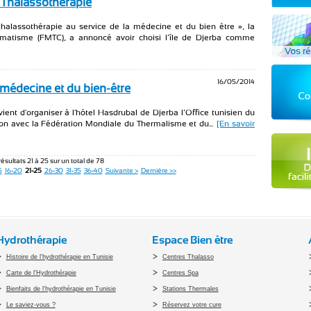
 Thalassothérapie
halassothérapie au service de la médecine et du bien être », la
matisme (FMTC), a annoncé avoir choisi l’île de Djerba comme
16/05/2014
a médecine et du bien-être
ent d'organiser à l'hôtel Hasdrubal de Djerba l’Office tunisien du
ion avec la Fédération Mondiale du Thermalisme et du...
[En savoir
résultats 21 à 25 sur un total de 78
5
16-20
21-25
26-30
31-35
36-40
Suivante >
Dernière >>
Hydrothérapie
Espace Bien être
Histoire de l'hydrothérapie en Tunisie
Centres Thalasso
Carte de l'Hydrothérapie
Centres Spa
Bienfaits de l'hydrothérapie en Tunisie
Stations Thermales
Le saviez-vous ?
Réservez votre cure