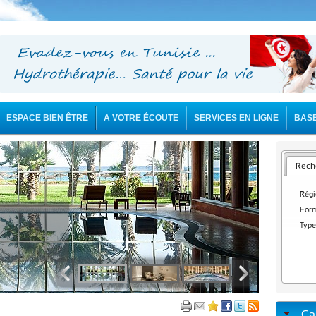
ESPACE BIEN ÊTRE
A VOTRE ÉCOUTE
SERVICES EN LIGNE
BAS
Reche
Régi
Form
Type
Ca