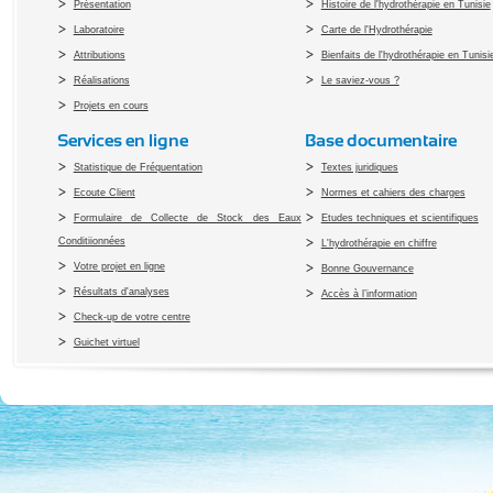
Présentation
Histoire de l'hydrothérapie en Tunisie
Laboratoire
Carte de l'Hydrothérapie
Attributions
Bienfaits de l'hydrothérapie en Tunisi
Réalisations
Le saviez-vous ?
Projets en cours
Services en ligne
Base documentaire
Statistique de Fréquentation
Textes juridiques
Ecoute Client
Normes et cahiers des charges
Formulaire de Collecte de Stock des Eaux
Etudes techniques et scientifiques
Conditiionnées
L'hydrothérapie en chiffre
Votre projet en ligne
Bonne Gouvernance
Résultats d'analyses
Accès à l’information
Check-up de votre centre
Guichet virtuel
Copyright 2010 Office du Thermalis