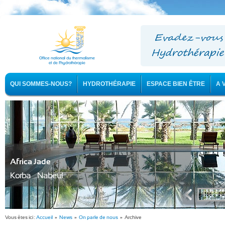
QUI SOMMES-NOUS?
HYDROTHÉRAPIE
ESPACE BIEN ÊTRE
A 
Africa Jade
Korba - Nabeul
Vous êtes ici :
Accueil
»
News
»
On parle de nous
» Archive