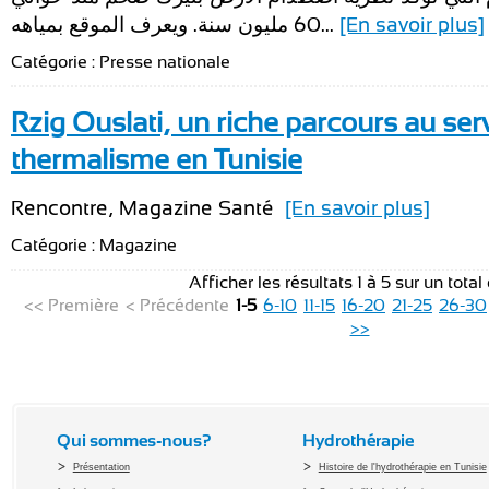
60 مليون سنة. ويعرف الموقع بمياهه...
[En savoir plus]
Catégorie : Presse nationale
Rzig Ouslati, un riche parcours au ser
thermalisme en Tunisie
Rencontre, Magazine Santé
[En savoir plus]
Catégorie : Magazine
Afficher les résultats 1 à 5 sur un total
<< Première
< Précédente
1-5
6-10
11-15
16-20
21-25
26-30
>>
Qui sommes-nous?
Hydrothérapie
Présentation
Histoire de l'hydrothérapie en Tunisie