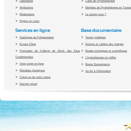
Laboratoire
Carte de l'Hydrothérapie
Attributions
Bienfaits de l'hydrothérapie en Tunisi
Réalisations
Le saviez-vous ?
Projets en cours
Services en ligne
Base documentaire
Statistique de Fréquentation
Textes juridiques
Ecoute Client
Normes et cahiers des charges
Formulaire de Collecte de Stock des Eaux
Etudes techniques et scientifiques
Conditiionnées
L'hydrothérapie en chiffre
Votre projet en ligne
Bonne Gouvernance
Résultats d'analyses
Accès à l’information
Check-up de votre centre
Guichet virtuel
Copyright 2010 Office du Thermalis