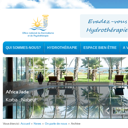
QUI SOMMES-NOUS?
HYDROTHÉRAPIE
ESPACE BIEN ÊTRE
A 
Africa Jade
Korba - Nabeul
Vous êtes ici :
Accueil
»
News
»
On parle de nous
» Archive