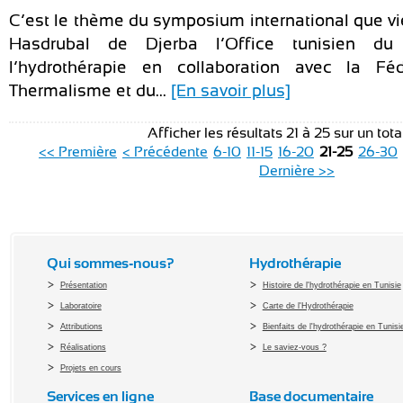
C’est le thème du symposium international que vie
Hasdrubal de Djerba l’Office tunisien d
l’hydrothérapie en collaboration avec la Fé
Thermalisme et du...
[En savoir plus]
Afficher les résultats 21 à 25 sur un tot
<< Première
< Précédente
6-10
11-15
16-20
21-25
26-30
Dernière >>
Qui sommes-nous?
Hydrothérapie
Présentation
Histoire de l'hydrothérapie en Tunisie
Laboratoire
Carte de l'Hydrothérapie
Attributions
Bienfaits de l'hydrothérapie en Tunisi
Réalisations
Le saviez-vous ?
Projets en cours
Services en ligne
Base documentaire