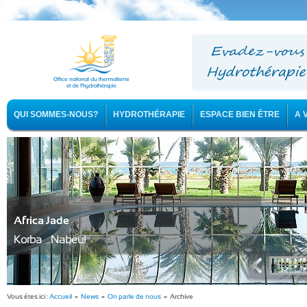
QUI SOMMES-NOUS?
HYDROTHÉRAPIE
ESPACE BIEN ÊTRE
A 
Africa Jade
Korba - Nabeul
Vous êtes ici :
Accueil
»
News
»
On parle de nous
» Archive