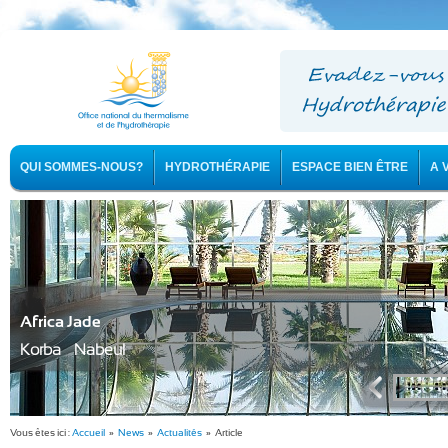
QUI SOMMES-NOUS?
HYDROTHÉRAPIE
ESPACE BIEN ÊTRE
A 
Africa Jade
Korba - Nabeul
Vous êtes ici :
Accueil
»
News
»
Actualités
» Article