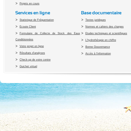
Projets en cours
Services en ligne
Base documentaire
Statistique de Fréquentation
Textes juridiques
Ecoute Client
Normes et cahiers des charges
Formulaire de Collecte de Stock des Eaux
Etudes techniques et scientifiques
Conditiionnées
L'hydrothérapie en chiffre
Votre projet en ligne
Bonne Gouvernance
Résultats d'analyses
Accès à l’information
Check-up de votre centre
Guichet virtuel
Copyright 2010 Office du Thermalis