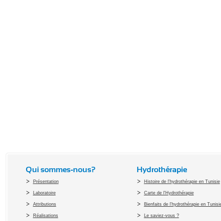
Qui sommes-nous?
Hydrothérapie
Présentation
Histoire de l'hydrothérapie en Tunisie
Laboratoire
Carte de l'Hydrothérapie
Attributions
Bienfaits de l'hydrothérapie en Tunisi
Réalisations
Le saviez-vous ?