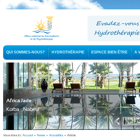
QUI SOMMES-NOUS?
HYDROTHÉRAPIE
ESPACE BIEN ÊTRE
A 
Africa Jade
Korba - Nabeul
Vous êtes ici :
Accueil
»
News
»
Actualités
» Article