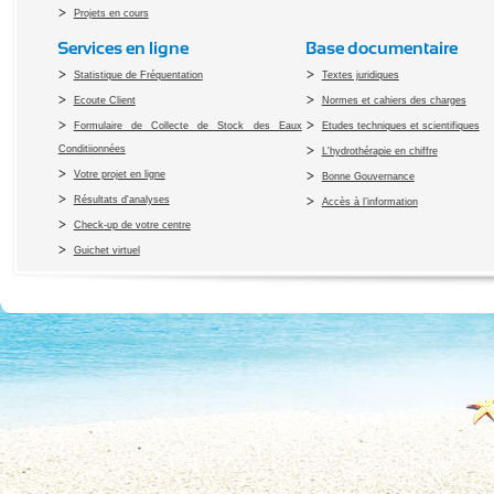
Projets en cours
Services en ligne
Base documentaire
Statistique de Fréquentation
Textes juridiques
Ecoute Client
Normes et cahiers des charges
Formulaire de Collecte de Stock des Eaux
Etudes techniques et scientifiques
Conditiionnées
L'hydrothérapie en chiffre
Votre projet en ligne
Bonne Gouvernance
Résultats d'analyses
Accès à l’information
Check-up de votre centre
Guichet virtuel
Copyright 2010 Office du Thermalis