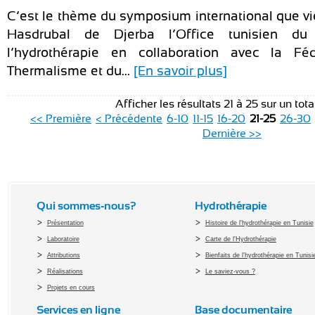
C’est le thème du symposium international que vie
Hasdrubal de Djerba l’Office tunisien d
l’hydrothérapie en collaboration avec la Fé
Thermalisme et du...
[En savoir plus]
Afficher les résultats 21 à 25 sur un tot
<< Première
< Précédente
6-10
11-15
16-20
21-25
26-30
Dernière >>
Qui sommes-nous?
Hydrothérapie
Présentation
Histoire de l'hydrothérapie en Tunisie
Laboratoire
Carte de l'Hydrothérapie
Attributions
Bienfaits de l'hydrothérapie en Tunisi
Réalisations
Le saviez-vous ?
Projets en cours
Services en ligne
Base documentaire