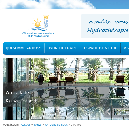
QUI SOMMES-NOUS?
HYDROTHÉRAPIE
ESPACE BIEN ÊTRE
A 
Africa Jade
Korba - Nabeul
Vous êtes ici :
Accueil
»
News
»
On parle de nous
» Archive