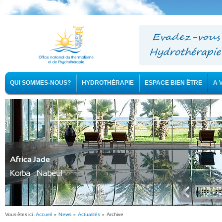
QUI SOMMES-NOUS?
HYDROTHÉRAPIE
ESPACE BIEN ÊTRE
A 
Africa Jade
Korba - Nabeul
Vous êtes ici :
Accueil
»
News
»
Actualités
» Archive