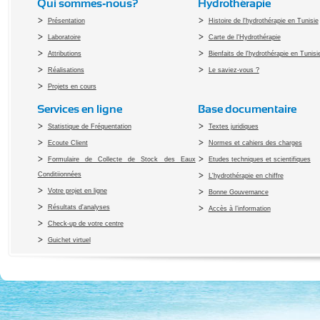
Qui sommes-nous?
Hydrothérapie
Présentation
Histoire de l'hydrothérapie en Tunisie
Laboratoire
Carte de l'Hydrothérapie
Attributions
Bienfaits de l'hydrothérapie en Tunisi
Réalisations
Le saviez-vous ?
Projets en cours
Services en ligne
Base documentaire
Statistique de Fréquentation
Textes juridiques
Ecoute Client
Normes et cahiers des charges
Formulaire de Collecte de Stock des Eaux
Etudes techniques et scientifiques
Conditiionnées
L'hydrothérapie en chiffre
Votre projet en ligne
Bonne Gouvernance
Résultats d'analyses
Accès à l’information
Check-up de votre centre
Guichet virtuel
Copyright 2010 Office du Thermalis