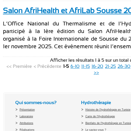
Salon AfriHealth et AfriLab Sousse 2
L’Office National du Thermalisme et de l’Hyd
participé à la 1ère édition du Salon AfriHealt
organisé à la Foire Internationale de Sousse du 
1er novembre 2025. Cet événement réunit l’ensemb
Afficher les résultats 1 à 5 sur un total
<< Première
< Précédente
1-5
6-10
11-15
16-20
21-25
26-30
>>
Qui sommes-nous?
Hydrothérapie
Présentation
Histoire de l'hydrothérapie en Tunisie
Laboratoire
Carte de l'Hydrothérapie
Attributions
Bienfaits de l'hydrothérapie en Tunisi
Réalisations
Le saviez-vous ?