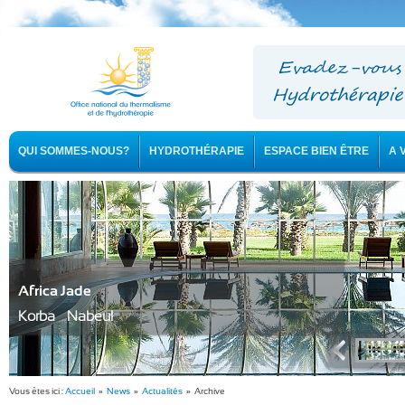
QUI SOMMES-NOUS?
HYDROTHÉRAPIE
ESPACE BIEN ÊTRE
A 
Africa Jade
Korba - Nabeul
Vous êtes ici :
Accueil
»
News
»
Actualités
» Archive