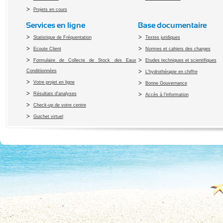
Projets en cours
Services en ligne
Base documentaire
Statistique de Fréquentation
Textes juridiques
Ecoute Client
Normes et cahiers des charges
Formulaire de Collecte de Stock des Eaux
Etudes techniques et scientifiques
Conditiionnées
L'hydrothérapie en chiffre
Votre projet en ligne
Bonne Gouvernance
Résultats d'analyses
Accès à l’information
Check-up de votre centre
Guichet virtuel
Copyright 2010 Office du Thermalis