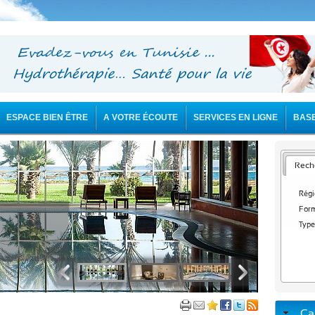
ESPACE BIEN ÊTRE
A VOTRE ÉCOUTE
SERVICES EN LIGNE
BAS
Reche
Régi
Form
Type
Ca