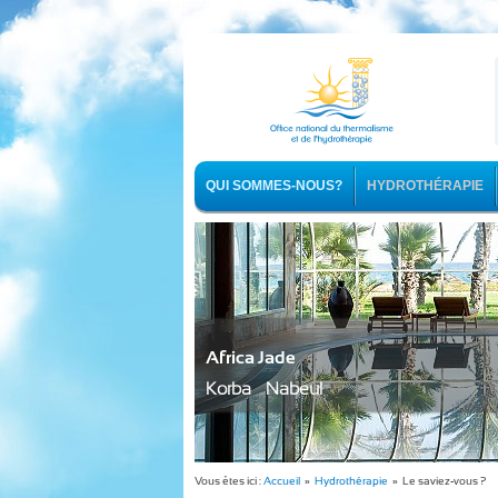
QUI SOMMES-NOUS?
HYDROTHÉRAPIE
Africa Jade
Korba - Nabeul
Vous êtes ici :
Accueil
»
Hydrothérapie
» Le saviez-vous ?