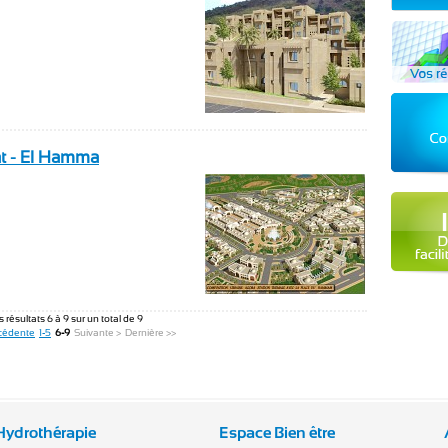
yat - El Hamma
s résultats 6 à 9 sur un total de 9
cédente
1-5
6-9
Suivante >
Dernière >>
Hydrothérapie
Espace Bien être