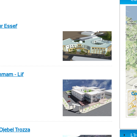
ur Essef
mmam - Lif
 Djebel Trozza
L'