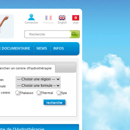
E DOCUMENTAIRE
NEWS
INFOS
rcher un centre d'hydrothérapie
on:
ule:
 centre:
Thalasso
Thermal
Spa
rte de l'Hydrothérapie