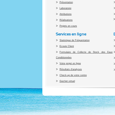
Présentation
Laboratoire
Attributions
Réalisations
Projets en cours
Services en ligne
Statistique de Fréquentation
Ecoute Client
Formulaire de Collecte de Stock des Eaux
Conditiionnées
Votre projet en ligne
Résultats d'analyses
Check-up de votre centre
Guichet virtuel
Co