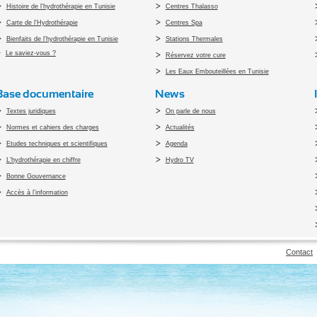
Histoire de l'hydrothérapie en Tunisie
Centres Thalasso
Carte de l'Hydrothérapie
Centres Spa
Bienfaits de l'hydrothérapie en Tunisie
Stations Thermales
Le saviez-vous ?
Réservez votre cure
Les Eaux Embouteillées en Tunisie
Base documentaire
News
Textes juridiques
On parle de nous
Normes et cahiers des charges
Actualités
Etudes techniques et scientifiques
Agenda
L'hydrothérapie en chiffre
Hydro TV
Bonne Gouvernance
Accès à l’information
pyright 2010 Office du Thermalisme et de l'Hydrothérapie - Designed by
Open vis
Contact