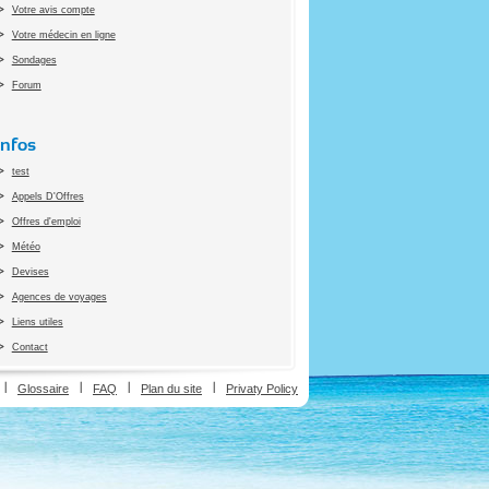
Votre avis compte
Votre médecin en ligne
Sondages
Forum
Infos
test
Appels D'Offres
Offres d'emploi
Météo
Devises
Agences de voyages
Liens utiles
Contact
ion
Glossaire
FAQ
Plan du site
Privaty Policy