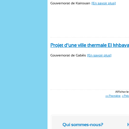
Gouvernorat de Kairouan
[En savoir plus]
Projet d’une ville thermale El khba
Gouvernorat de Gabès
[En savoir plus]
Afficher le
<< Première
< Pré
Qui sommes-nous?