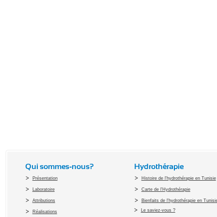
Qui sommes-nous?
Hydrothérapie
Présentation
Histoire de l'hydrothérapie en Tunisie
Laboratoire
Carte de l'Hydrothérapie
Attributions
Bienfaits de l'hydrothérapie en Tunisi
Le saviez-vous ?
Réalisations