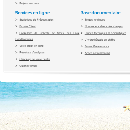
Projets en cours
Services en ligne
Base documentaire
Statistique de Fréquentation
Textes juridiques
Ecoute Client
Normes et cahiers des charges
Formulaire de Collecte de Stock des Eaux
Etudes techniques et scientifiques
Conditiionnées
L'hydrothérapie en chiffre
Votre projet en ligne
Bonne Gouvernance
Résultats d'analyses
Accès à l’information
Check-up de votre centre
Guichet virtuel
Copyright 2010 Office du Thermalis