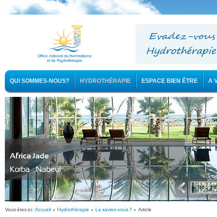
QUI SOMMES-NOUS?
HYDROTHÉRAPIE
ESPACE BIEN ÊTRE
A 
Africa Jade
Korba - Nabeul
Vous êtes ici :
Accueil
»
Hydrothérapie
»
Le saviez-vous ?
» Article