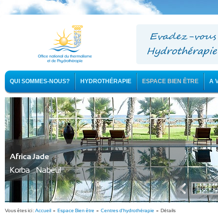
QUI SOMMES-NOUS?
HYDROTHÉRAPIE
ESPACE BIEN ÊTRE
A 
Africa Jade
Korba - Nabeul
Vous êtes ici :
Accueil
»
Espace Bien être
»
Centres d'hydrothérapie
» Détails