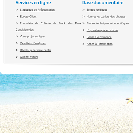
Services en ligne
Base documentaire
Statistique de Fréquentation
Textes juridiques
Ecoute Client
Normes et cahiers des charges
Formulaire de Collecte de Stock des Eaux
Etudes techniques et scientifiques
Conditiionnées
L'hydrothérapie en chiffre
Votre projet en ligne
Bonne Gouvernance
Résultats d'analyses
Accès à l’information
Check-up de votre centre
Guichet virtuel
Copyright 2010 Office du Thermalis