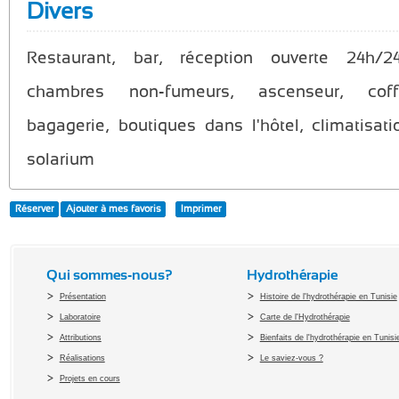
Divers
Restaurant, bar, réception ouverte 24h/24
chambres non-fumeurs, ascenseur, coffre
bagagerie, boutiques dans l'hôtel, climatisat
solarium
Réserver
Ajouter à mes favoris
Imprimer
Qui sommes-nous?
Hydrothérapie
Présentation
Histoire de l'hydrothérapie en Tunisie
Laboratoire
Carte de l'Hydrothérapie
Attributions
Bienfaits de l'hydrothérapie en Tunisi
Réalisations
Le saviez-vous ?
Projets en cours