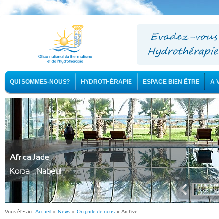
QUI SOMMES-NOUS?
HYDROTHÉRAPIE
ESPACE BIEN ÊTRE
A 
Africa Jade
Korba - Nabeul
Vous êtes ici :
Accueil
»
News
»
On parle de nous
» Archive