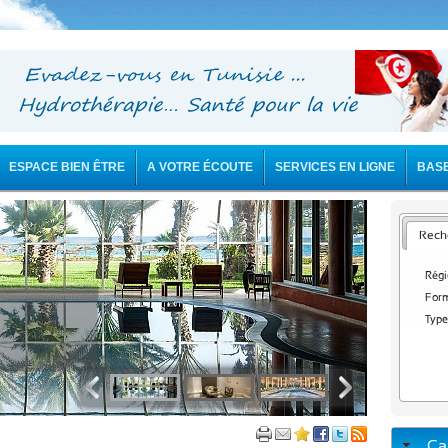
ESPACE BIEN ÊTRE
A VOTRE ÉCOUTE
SERVICES EN LIGNE
BAS
Reche
Régi
Form
Type
Ca