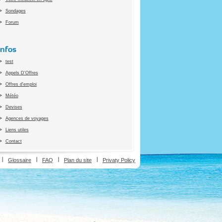
Sondages
Forum
Infos
test
Appels D'Offres
Offres d'emploi
Météo
Devises
Agences de voyages
Liens utiles
Contact
ion
Glossaire
FAQ
Plan du site
Privaty Policy