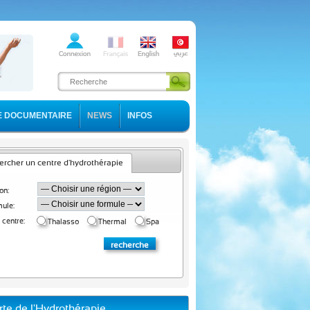
E DOCUMENTAIRE
NEWS
INFOS
rcher un centre d'hydrothérapie
on:
ule:
 centre:
Thalasso
Thermal
Spa
rte de l'Hydrothérapie