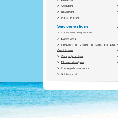
Attributions
Réalisations
Projets en cours
Services en ligne
Statistique de Fréquentation
Ecoute Client
Formulaire de Collecte de Stock des Eaux
Conditiionnées
Votre projet en ligne
Résultats d'analyses
Check-up de votre centre
Guichet virtuel
Co