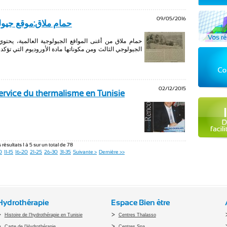
09/05/2016
حمام ملاق:موقع جيول
حمام ملاق من أغنى المواقع الجيولوجية العالمية، يحتو
02/12/2015
service du thermalisme en Tunisie
 résultats 1 à 5 sur un total de 78
0
11-15
16-20
21-25
26-30
31-35
Suivante >
Dernière >>
Hydrothérapie
Espace Bien être
Histoire de l'hydrothérapie en Tunisie
Centres Thalasso
Carte de l'Hydrothérapie
Centres Spa