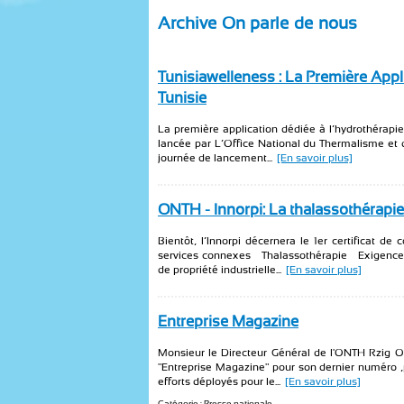
Archive On parle de nous
Tunisiawelleness : La Première Appl
Tunisie
La première application dédiée à l’hydrothérapie 
lancée par L’Office National du Thermalisme et 
journée de lancement...
[En savoir plus]
ONTH - Innorpi: La thalassothérapie 
Bientôt, l’Innorpi décernera le 1er certificat d
services connexes — Thalassothérapie — Exigences 
de propriété industrielle...
[En savoir plus]
Entreprise Magazine
Monsieur le Directeur Général de l'ONTH Rzig Ou
"Entreprise Magazine" pour son dernier numéro ,
efforts déployés pour le...
[En savoir plus]
Catégorie : Presse nationale