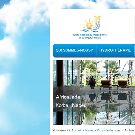
QUI SOMMES-NOUS?
HYDROTHÉRAPIE
Africa Jade
Korba - Nabeul
Vous êtes ici :
Accueil
»
News
»
On parle de nous
» Archive