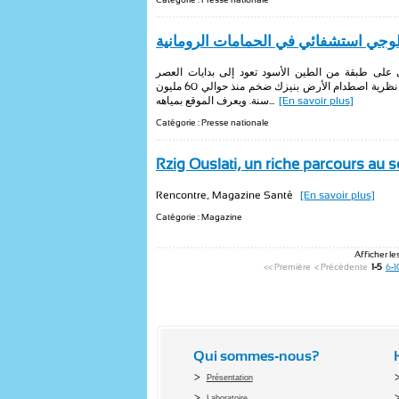
وجي استشفائي في الحمامات الرومانية
ي على طبقة من الطين الأسود تعود إلى بدايات العصر
الجيولوجي الثالث ومن مكوناتها مادة الأوروديوم التي تؤكد نظرية اصطدام الأرض بنيزك ضخم منذ حوالي 60 مليون
سنة. ويعرف الموقع بمياهه...
[En savoir plus]
Catégorie : Presse nationale
Rzig Ouslati, un riche parcours au 
Rencontre, Magazine Santé
[En savoir plus]
Catégorie : Magazine
Afficher les
<< Première
< Précédente
1-5
6-1
Qui sommes-nous?
Présentation
Laboratoire