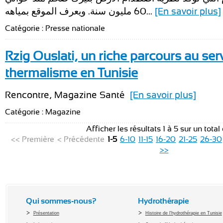
60 مليون سنة. ويعرف الموقع بمياهه...
[En savoir plus]
Catégorie : Presse nationale
Rzig Ouslati, un riche parcours au ser
thermalisme en Tunisie
Rencontre, Magazine Santé
[En savoir plus]
Catégorie : Magazine
Afficher les résultats 1 à 5 sur un total
<< Première
< Précédente
1-5
6-10
11-15
16-20
21-25
26-30
>>
Qui sommes-nous?
Hydrothérapie
Présentation
Histoire de l'hydrothérapie en Tunisie