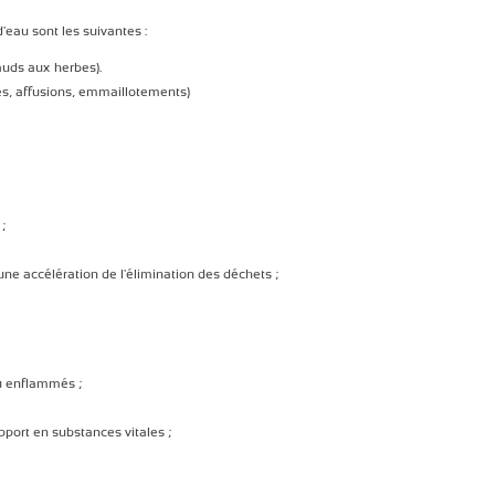
'eau sont les suivantes :
auds aux herbes).
es, affusions, emmaillotements)
 ;
une accélération de l'élimination des déchets ;
ou enflammés ;
pport en substances vitales ;