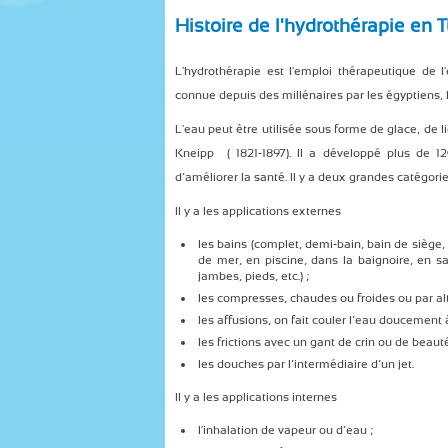
Histoire de l'hydrothérapie en T
L'hydrothérapie est l'emploi thérapeutique de 
connue depuis des millénaires par les égyptiens, l
L'eau peut être utilisée sous forme de glace, de 
Kneipp ( 1821-1897). Il a développé plus de 12
d’améliorer la santé. Il y a deux grandes catégori
Il y a les applications externes
les bains (complet, demi-bain, bain de siège
de mer, en piscine, dans la baignoire, en sa
jambes, pieds, etc.) ;
les compresses, chaudes ou froides ou par al
les affusions, on fait couler l’eau doucement 
les frictions avec un gant de crin ou de beaut
les douches par l’intermédiaire d’un jet.
Il y a les applications internes
l'inhalation de vapeur ou d’eau ;