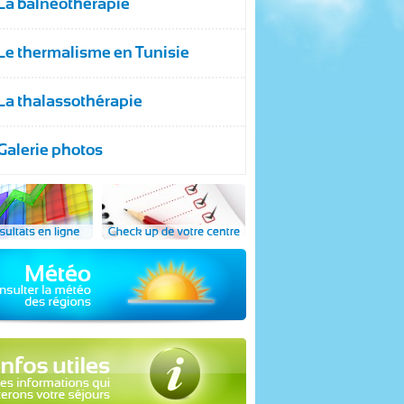
La balnéothérapie
Le thermalisme en Tunisie
La thalassothérapie
Galerie photos