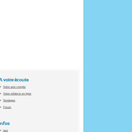
A votre écoute
Votre avis compte
Votre médecin en ligne
Sondages
Forum
Infos
test