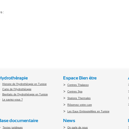
s :
Hydrothérapie
Espace Bien être
Histoire de l'hydrothérapie en Tunisie
Centres Thalasso
Carte de l'Hydrothérapie
Centres Spa
Bienfaits de l'hydrothérapie en Tunisie
Stations Thermales
Le saviez-vous ?
Réservez votre cure
Les Eaux Embouteillées en Tunisie
Base documentaire
News
Textes juridiques
On parle de nous