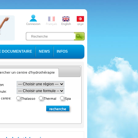
E DOCUMENTAIRE
NEWS
INFOS
rcher un centre d'hydrothérapie
on:
ule:
 centre:
Thalasso
Thermal
Spa