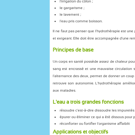
l'irrigation du côlon ;
le gargarisme ;
le lavement ;
l'eau pris comme boisson.
Il ne faut pas penser que l'hydrothérapie est un
et exigeant. Elle doit être accompagnée d'une rem
Principes de base
Un corps en santé possède assez de chaleur pour a
sang est encrassé et une mauvaise circulation s'i
l'alternance des deux, permet de donner un coup 
retrouve son autonomie. L'hydrothérapie amélio
aux maladies.
L'eau a trois grandes fonctions
résoudre c'est-à-dire dissoudre les impuretés 
épurer ou éliminer ce qui a été dissous pour p
réconforter ou fortifier l'organisme affaiblit
Applications et objectifs