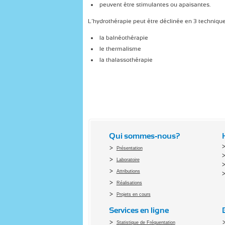
peuvent être stimulantes ou apaisantes.
L’hydrothérapie peut être déclinée en 3 technique
la balnéothérapie
le thermalisme
la thalassothérapie
Qui sommes-nous?
Présentation
Laboratoire
Attributions
Réalisations
Projets en cours
Services en ligne
Statistique de Fréquentation