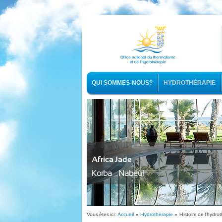
QUI SOMMES-NOUS?
HYDROTHÉRAPIE
Africa Jade
Korba - Nabeul
Vous êtes ici :
Accueil
»
Hydrothérapie
» Histoire de l'hydrot