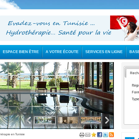
ESPACE BIEN ÊTRE
A VOTRE ÉCOUTE
SERVICES EN LIGNE
BAS
Reche
Régi
Form
Type
hérapie en Tunisie