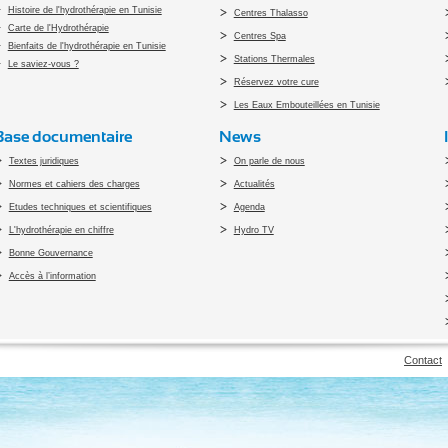
Histoire de l'hydrothérapie en Tunisie
Centres Thalasso
Carte de l'Hydrothérapie
Centres Spa
Bienfaits de l'hydrothérapie en Tunisie
Stations Thermales
Le saviez-vous ?
Réservez votre cure
Les Eaux Embouteillées en Tunisie
Base documentaire
News
Textes juridiques
On parle de nous
Normes et cahiers des charges
Actualités
Etudes techniques et scientifiques
Agenda
L'hydrothérapie en chiffre
Hydro TV
Bonne Gouvernance
Accès à l’information
pyright 2010 Office du Thermalisme et de l'Hydrothérapie - Designed by
Open vis
Contact