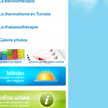
La balnéothérapie
Le thermalisme en Tunisie
La thalassothérapie
Galerie photos