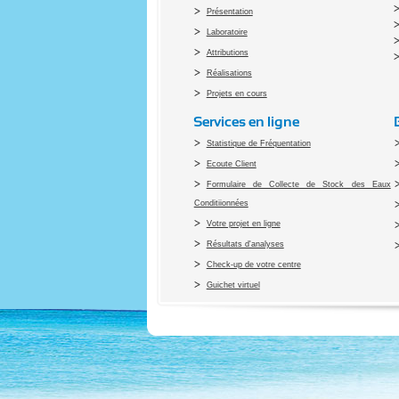
Présentation
Laboratoire
Attributions
Réalisations
Projets en cours
Services en ligne
Statistique de Fréquentation
Ecoute Client
Formulaire de Collecte de Stock des Eaux
Conditiionnées
Votre projet en ligne
Résultats d'analyses
Check-up de votre centre
Guichet virtuel
Co