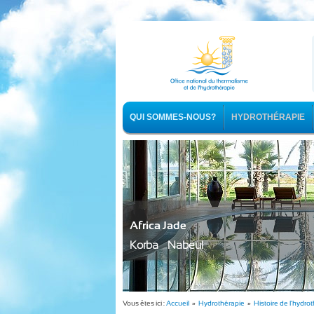
QUI SOMMES-NOUS?
HYDROTHÉRAPIE
Africa Jade
Korba - Nabeul
Vous êtes ici :
Accueil
»
Hydrothérapie
»
Histoire de l'hydro