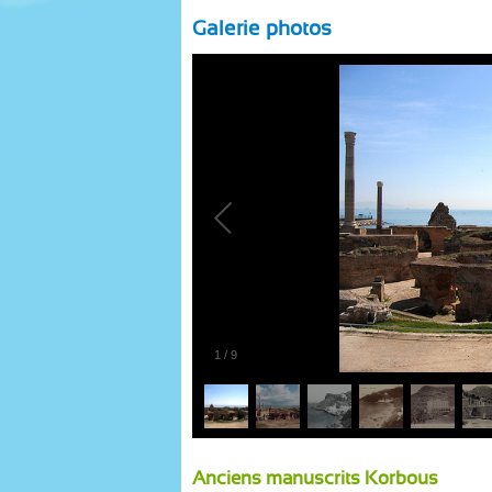
Galerie photos
1
/
9
Anciens manuscrits Korbous