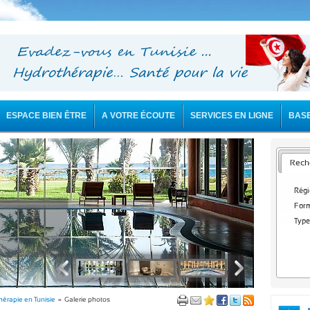
ESPACE BIEN ÊTRE
A VOTRE ÉCOUTE
SERVICES EN LIGNE
BAS
Reche
Régi
Form
Type
thérapie en Tunisie
» Galerie photos