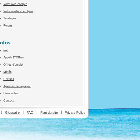
Votre avis compte
Votre médecin en ligne
Sondages
Forum
Infos
test
Appels D'Offres
Offres d'emploi
Météo
Devises
Agences de voyages
Liens utiles
Contact
ion
Glossaire
FAQ
Plan du site
Privaty Policy