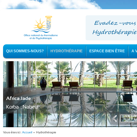
QUI SOMMES-NOUS?
HYDROTHÉRAPIE
ESPACE BIEN ÊTRE
A 
Africa Jade
Korba - Nabeul
Vous êtes ici :
Accueil
» Hydrothérapie