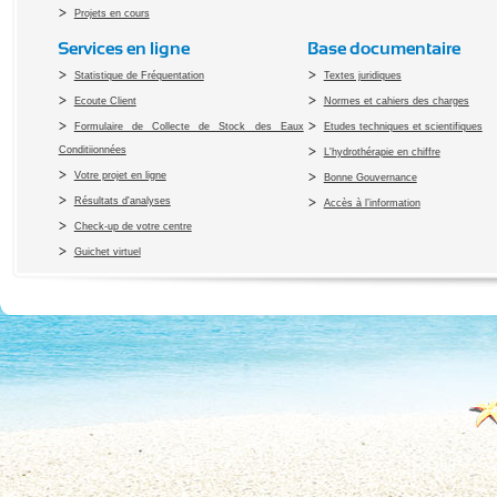
Projets en cours
Services en ligne
Base documentaire
Statistique de Fréquentation
Textes juridiques
Ecoute Client
Normes et cahiers des charges
Formulaire de Collecte de Stock des Eaux
Etudes techniques et scientifiques
Conditiionnées
L'hydrothérapie en chiffre
Votre projet en ligne
Bonne Gouvernance
Résultats d'analyses
Accès à l’information
Check-up de votre centre
Guichet virtuel
Copyright 2010 Office du Thermalis