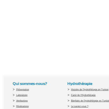
Qui sommes-nous?
Hydrothérapie
Présentation
Histoire de l'hydrothérapie en Tunisie
Laboratoire
Carte de l'Hydrothérapie
Attributions
Bienfaits de l'hydrothérapie en Tunisi
Réalisations
Le saviez-vous ?