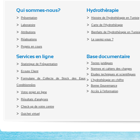
Qui sommes-nous?
Hydrothérapie
Présentation
Histoire de l'hydrothérapie en Tunisie
Laboratoire
Carte de l'Hydrothérapie
Attributions
Bienfaits de l'hydrothérapie en Tunisi
Réalisations
Le saviez-vous ?
Projets en cours
Services en ligne
Base documentaire
Textes juridiques
Statistique de Fréquentation
Normes et cahiers des charges
Ecoute Client
Etudes techniques et scientifiques
Formulaire de Collecte de Stock des Eaux
L'hydrothérapie en chiffre
Conditiionnées
Bonne Gouvernance
Accès à l’information
Votre projet en ligne
Résultats d'analyses
Check-up de votre centre
Guichet virtuel
Copyright 2010 Office du Thermalis