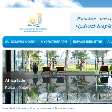
QUI SOMMES-NOUS?
HYDROTHÉRAPIE
ESPACE BIEN ÊTRE
A 
Africa Jade
Korba - Nabeul
Vous êtes ici :
Accueil
»
Base documentaire
» Textes juridiques