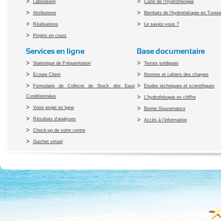
Laboratoire
Carte de l'Hydrothérapie
Attributions
Bienfaits de l'hydrothérapie en Tunisi
Réalisations
Le saviez-vous ?
Projets en cours
Services en ligne
Base documentaire
Statistique de Fréquentation
Textes juridiques
Ecoute Client
Normes et cahiers des charges
Formulaire de Collecte de Stock des Eaux
Etudes techniques et scientifiques
Conditiionnées
L'hydrothérapie en chiffre
Votre projet en ligne
Bonne Gouvernance
Résultats d'analyses
Accès à l’information
Check-up de votre centre
Guichet virtuel
Copyright 2010 Office du Thermalis