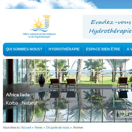
QUI SOMMES-NOUS?
HYDROTHÉRAPIE
ESPACE BIEN ÊTRE
A 
Africa Jade
Korba - Nabeul
Vous êtes ici :
Accueil
»
News
»
On parle de nous
» Archive