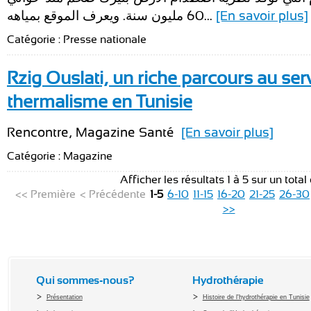
60 مليون سنة. ويعرف الموقع بمياهه...
[En savoir plus]
Catégorie : Presse nationale
Rzig Ouslati, un riche parcours au ser
thermalisme en Tunisie
Rencontre, Magazine Santé
[En savoir plus]
Catégorie : Magazine
Afficher les résultats 1 à 5 sur un total
<< Première
< Précédente
1-5
6-10
11-15
16-20
21-25
26-30
>>
Qui sommes-nous?
Hydrothérapie
Présentation
Histoire de l'hydrothérapie en Tunisie