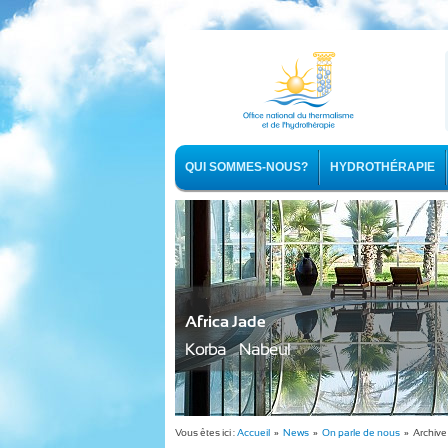
QUI SOMMES-NOUS?
HYDROTHÉRAPIE
Africa Jade
Korba - Nabeul
Vous êtes ici :
Accueil
»
News
»
On parle de nous
» Archive