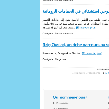
وجي استشفائي في الحمامات الرومانية
ي على طبقة من الطين الأسود تعود إلى بدايات العصر
الجيولوجي الثالث ومن مكوناتها مادة الأوروديوم التي تؤكد نظرية اصطدام الأرض بنيزك ضخم منذ حوالي 60 مليون
سنة. ويعرف الموقع بمياهه...
[En savoir plus]
Catégorie : Presse nationale
Rzig Ouslati, un riche parcours au 
Rencontre, Magazine Santé
[En savoir plus]
Catégorie : Magazine
Afficher les
<< Première
< Précédente
1-5
6-1
Qui sommes-nous?
Présentation
Laboratoire