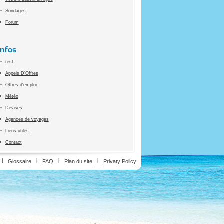
Sondages
Forum
Infos
test
Appels D'Offres
Offres d'emploi
Météo
Devises
Agences de voyages
Liens utiles
Contact
ion
Glossaire
FAQ
Plan du site
Privaty Policy