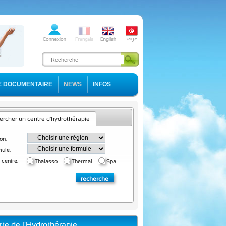
E DOCUMENTAIRE
NEWS
INFOS
rcher un centre d'hydrothérapie
on:
ule:
 centre:
Thalasso
Thermal
Spa
rte de l'Hydrothérapie