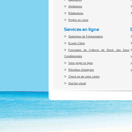
Attributions
Réalisations
Projets en cours
Services en ligne
Statistique de Fréquentation
Ecoute Client
Formulaire de Collecte de Stock des Eaux
Conditiionnées
Votre projet en ligne
Résultats d'analyses
Check-up de votre centre
Guichet virtuel
Co