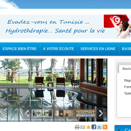
ESPACE BIEN ÊTRE
A VOTRE ÉCOUTE
SERVICES EN LIGNE
BAS
Reche
Régi
Form
Type
Ca