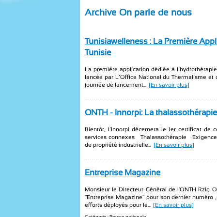
Archive On parle de nous
Tunisiawelleness : La Première Appl
Tunisie
La première application dédiée à l’hydrothérapie 
lancée par L’Office National du Thermalisme et 
journée de lancement...
[En savoir plus]
ONTH - Innorpi: La thalassothérapie 
Bientôt, l’Innorpi décernera le 1er certificat d
services connexes — Thalassothérapie — Exigences 
de propriété industrielle...
[En savoir plus]
Entreprise Magazine
Monsieur le Directeur Général de l'ONTH Rzig Ou
"Entreprise Magazine" pour son dernier numéro ,
efforts déployés pour le...
[En savoir plus]
Catégorie : Presse nationale