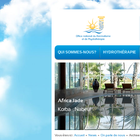
QUI SOMMES-NOUS?
HYDROTHÉRAPIE
Africa Jade
Korba - Nabeul
Vous êtes ici :
Accueil
»
News
»
On parle de nous
» Archive