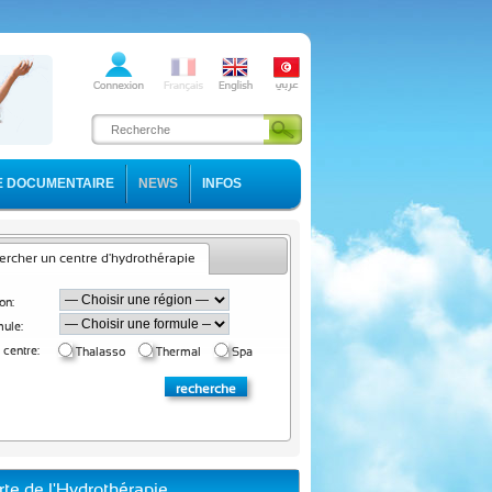
E DOCUMENTAIRE
NEWS
INFOS
rcher un centre d'hydrothérapie
on:
ule:
 centre:
Thalasso
Thermal
Spa
rte de l'Hydrothérapie