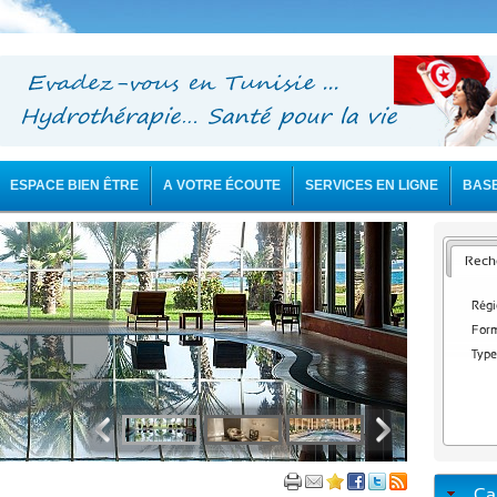
ESPACE BIEN ÊTRE
A VOTRE ÉCOUTE
SERVICES EN LIGNE
BAS
Reche
Régi
Form
Type
Ca