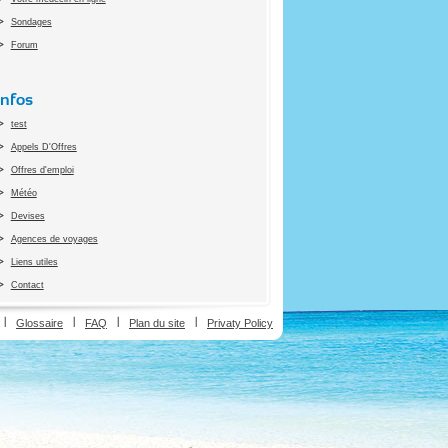
Sondages
Forum
Infos
test
Appels D'Offres
Offres d'emploi
Météo
Devises
Agences de voyages
Liens utiles
Contact
ion
Glossaire
FAQ
Plan du site
Privaty Policy