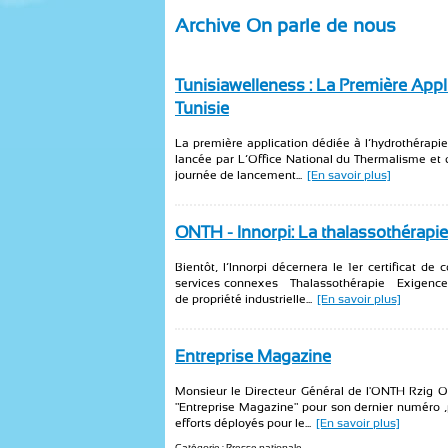
Archive On parle de nous
Tunisiawelleness : La Première Appl
Tunisie
La première application dédiée à l’hydrothérapie 
lancée par L’Office National du Thermalisme et 
journée de lancement...
[En savoir plus]
ONTH - Innorpi: La thalassothérapie 
Bientôt, l’Innorpi décernera le 1er certificat d
services connexes — Thalassothérapie — Exigences 
de propriété industrielle...
[En savoir plus]
Entreprise Magazine
Monsieur le Directeur Général de l'ONTH Rzig Ou
"Entreprise Magazine" pour son dernier numéro ,
efforts déployés pour le...
[En savoir plus]
Catégorie : Presse nationale