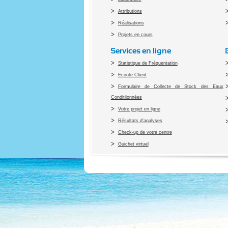
Attributions
Réalisations
Projets en cours
Services en ligne
Statistique de Fréquentation
Ecoute Client
Formulaire de Collecte de Stock des Eaux
Conditiionnées
Votre projet en ligne
Résultats d'analyses
Check-up de votre centre
Guichet virtuel
Co