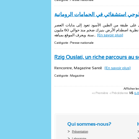
وجي استشفائي في الحمامات الرومانية
ي على طبقة من الطين الأسود تعود إلى بدايات العصر
الجيولوجي الثالث ومن مكوناتها مادة الأوروديوم التي تؤكد نظرية اصطدام الأرض بنيزك ضخم منذ حوالي 60 مليون
سنة. ويعرف الموقع بمياهه...
[En savoir plus]
Catégorie : Presse nationale
Rzig Ouslati, un riche parcours au 
Rencontre, Magazine Santé
[En savoir plus]
Catégorie : Magazine
Afficher les
<< Première
< Précédente
1-5
6-1
Qui sommes-nous?
Présentation
Laboratoire