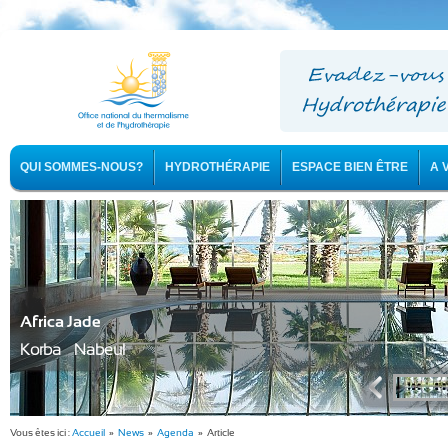
QUI SOMMES-NOUS?
HYDROTHÉRAPIE
ESPACE BIEN ÊTRE
A 
Africa Jade
Korba - Nabeul
Vous êtes ici :
Accueil
»
News
»
Agenda
» Article