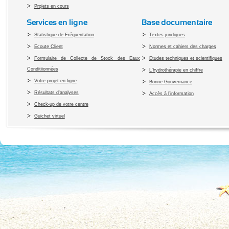
Projets en cours
Services en ligne
Base documentaire
Statistique de Fréquentation
Textes juridiques
Ecoute Client
Normes et cahiers des charges
Formulaire de Collecte de Stock des Eaux
Etudes techniques et scientifiques
Conditiionnées
L'hydrothérapie en chiffre
Votre projet en ligne
Bonne Gouvernance
Résultats d'analyses
Accès à l’information
Check-up de votre centre
Guichet virtuel
Copyright 2010 Office du Thermalis