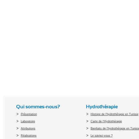
Qui sommes-nous?
Hydrothérapie
Présentation
Histoire de l'hydrothérapie en Tunisie
Laboratoire
Carte de l'Hydrothérapie
Attributions
Bienfaits de l'hydrothérapie en Tunisi
Réalisations
Le saviez-vous ?