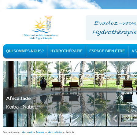
QUI SOMMES-NOUS?
HYDROTHÉRAPIE
ESPACE BIEN ÊTRE
A 
Africa Jade
Korba - Nabeul
Vous êtes ici :
Accueil
»
News
»
Actualités
» Article