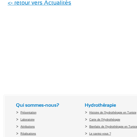
<- retour vers Actualités
Qui sommes-nous?
Hydrothérapie
Présentation
Histoire de l'hydrothérapie en Tunisie
Laboratoire
Carte de l'Hydrothérapie
Attributions
Bienfaits de l'hydrothérapie en Tunisi
Réalisations
Le saviez-vous ?