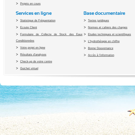
Projets en cours
Services en ligne
Base documentaire
Statistique de Fréquentation
Textes juridiques
Ecoute Client
Normes et cahiers des charges
Formulaire de Collecte de Stock des Eaux
Etudes techniques et scientifiques
Conditiionnées
L'hydrothérapie en chiffre
Votre projet en ligne
Bonne Gouvernance
Résultats d'analyses
Accès à l’information
Check-up de votre centre
Guichet virtuel
Copyright 2010 Office du Thermalis