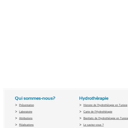
Qui sommes-nous?
Hydrothérapie
Présentation
Histoire de l'hydrothérapie en Tunisie
Laboratoire
Carte de l'Hydrothérapie
Attributions
Bienfaits de l'hydrothérapie en Tunisi
Réalisations
Le saviez-vous ?