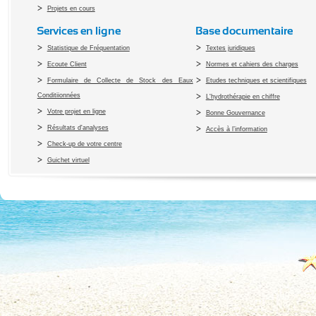
Projets en cours
Services en ligne
Base documentaire
Statistique de Fréquentation
Textes juridiques
Ecoute Client
Normes et cahiers des charges
Formulaire de Collecte de Stock des Eaux
Etudes techniques et scientifiques
Conditiionnées
L'hydrothérapie en chiffre
Votre projet en ligne
Bonne Gouvernance
Résultats d'analyses
Accès à l’information
Check-up de votre centre
Guichet virtuel
Copyright 2010 Office du Thermalis