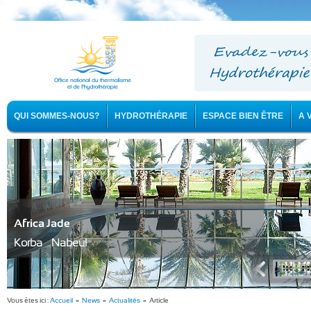
QUI SOMMES-NOUS?
HYDROTHÉRAPIE
ESPACE BIEN ÊTRE
A 
Africa Jade
Korba - Nabeul
Vous êtes ici :
Accueil
»
News
»
Actualités
» Article