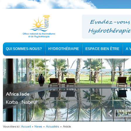
QUI SOMMES-NOUS?
HYDROTHÉRAPIE
ESPACE BIEN ÊTRE
A 
Africa Jade
Korba - Nabeul
Vous êtes ici :
Accueil
»
News
»
Actualités
» Article