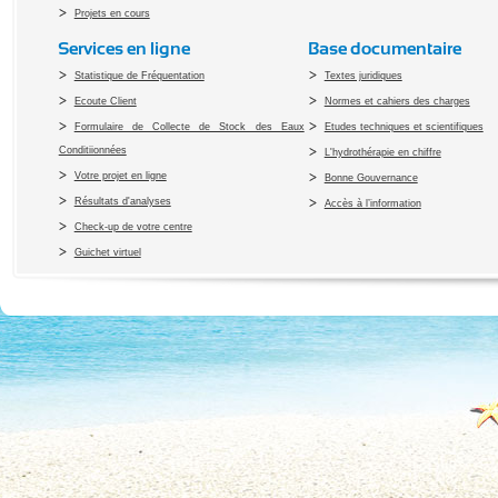
Projets en cours
Services en ligne
Base documentaire
Statistique de Fréquentation
Textes juridiques
Ecoute Client
Normes et cahiers des charges
Formulaire de Collecte de Stock des Eaux
Etudes techniques et scientifiques
Conditiionnées
L'hydrothérapie en chiffre
Votre projet en ligne
Bonne Gouvernance
Résultats d'analyses
Accès à l’information
Check-up de votre centre
Guichet virtuel
Copyright 2010 Office du Thermalis