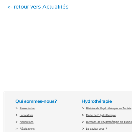
<- retour vers Actualités
Qui sommes-nous?
Hydrothérapie
Présentation
Histoire de l'hydrothérapie en Tunisie
Laboratoire
Carte de l'Hydrothérapie
Attributions
Bienfaits de l'hydrothérapie en Tunisi
Réalisations
Le saviez-vous ?