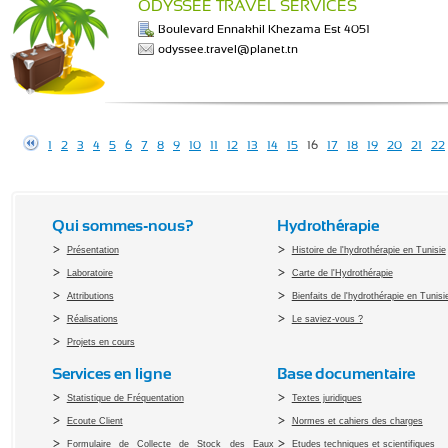
ODYSSEE TRAVEL SERVICES
Boulevard Ennakhil Khezama Est 4051
odyssee.travel@planet.tn
1
2
3
4
5
6
7
8
9
10
11
12
13
14
15
16
17
18
19
20
21
22
Qui sommes-nous?
Hydrothérapie
Présentation
Histoire de l'hydrothérapie en Tunisie
Laboratoire
Carte de l'Hydrothérapie
Attributions
Bienfaits de l'hydrothérapie en Tunisi
Réalisations
Le saviez-vous ?
Projets en cours
Services en ligne
Base documentaire
Statistique de Fréquentation
Textes juridiques
Ecoute Client
Normes et cahiers des charges
Formulaire de Collecte de Stock des Eaux
Etudes techniques et scientifiques