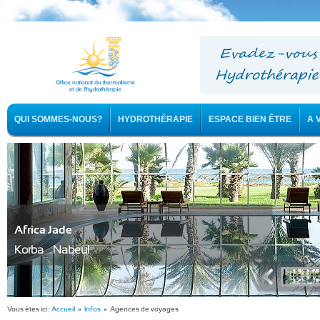
QUI SOMMES-NOUS?
HYDROTHÉRAPIE
ESPACE BIEN ÊTRE
A 
Africa Jade
Korba - Nabeul
Vous êtes ici :
Accueil
»
Infos
» Agences de voyages