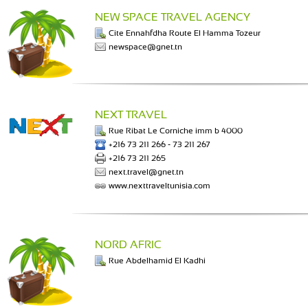
NEW SPACE TRAVEL AGENCY
Cite Ennahfdha Route El Hamma Tozeur
newspace@gnet.tn
NEXT TRAVEL
Rue Ribat Le Corniche imm b 4000
+216 73 211 266 - 73 211 267
+216 73 211 265
next.travel@gnet.tn
www.nexttraveltunisia.com
NORD AFRIC
Rue Abdelhamid El Kadhi