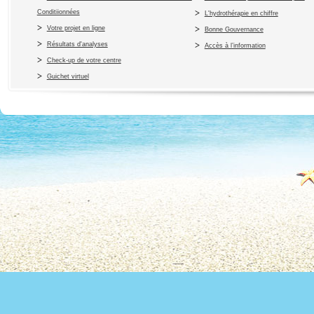
Conditiionnées
L'hydrothérapie en chiffre
Votre projet en ligne
Bonne Gouvernance
Résultats d'analyses
Accès à l’information
Check-up de votre centre
Guichet virtuel
Copyright 2010 Office du Thermalis