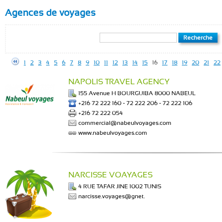
Agences de voyages
1
2
3
4
5
6
7
8
9
10
11
12
13
14
15
16
17
18
19
20
21
22
NAPOLIS TRAVEL AGENCY
155 Avenue H BOURGUIBA 8000 NABEUL
+216 72 222 160 - 72 222 206 - 72 222 106
+216 72 222 054
commercial@nabeulvoyages.com
www.nabeulvoyages.com
NARCISSE VOAYAGES
4 RUE TAFAR JINE 1002 TUNIS
narcisse.voyages@gnet.