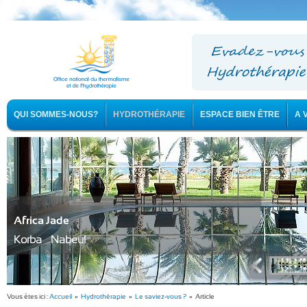
QUI SOMMES-NOUS?
HYDROTHÉRAPIE
ESPACE BIEN ÊTRE
A 
Africa Jade
Korba - Nabeul
Vous êtes ici :
Accueil
»
Hydrothérapie
»
Le saviez-vous ?
» Article