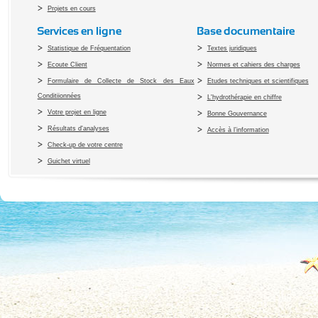
Projets en cours
Services en ligne
Base documentaire
Statistique de Fréquentation
Textes juridiques
Ecoute Client
Normes et cahiers des charges
Formulaire de Collecte de Stock des Eaux
Etudes techniques et scientifiques
Conditiionnées
L'hydrothérapie en chiffre
Votre projet en ligne
Bonne Gouvernance
Résultats d'analyses
Accès à l’information
Check-up de votre centre
Guichet virtuel
Copyright 2010 Office du Thermalis