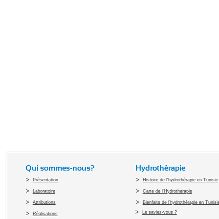
Qui sommes-nous?
Hydrothérapie
Présentation
Histoire de l'hydrothérapie en Tunisie
Laboratoire
Carte de l'Hydrothérapie
Attributions
Bienfaits de l'hydrothérapie en Tunisi
Le saviez-vous ?
Réalisations