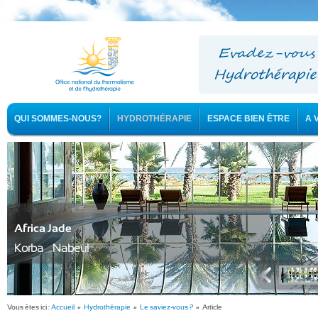
QUI SOMMES-NOUS?
HYDROTHÉRAPIE
ESPACE BIEN ÊTRE
A 
Africa Jade
Korba - Nabeul
Vous êtes ici :
Accueil
»
Hydrothérapie
»
Le saviez-vous ?
» Article