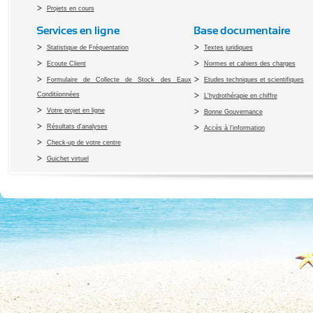
Projets en cours
Services en ligne
Base documentaire
Statistique de Fréquentation
Textes juridiques
Ecoute Client
Normes et cahiers des charges
Formulaire de Collecte de Stock des Eaux
Etudes techniques et scientifiques
Conditiionnées
L'hydrothérapie en chiffre
Votre projet en ligne
Bonne Gouvernance
Résultats d'analyses
Accès à l’information
Check-up de votre centre
Guichet virtuel
Copyright 2010 Office du Thermalis