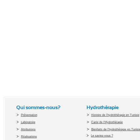
Qui sommes-nous?
Hydrothérapie
Présentation
Histoire de l'hydrothérapie en Tunisie
Laboratoire
Carte de l'Hydrothérapie
Attributions
Bienfaits de l'hydrothérapie en Tunisi
Le saviez-vous ?
Réalisations