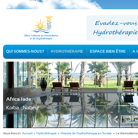
QUI SOMMES-NOUS?
HYDROTHÉRAPIE
ESPACE BIEN ÊTRE
A 
Africa Jade
Korba - Nabeul
Vous êtes ici :
Accueil
»
Hydrothérapie
»
Histoire de l'hydrothérapie en Tunisie
» Le thermalisme 