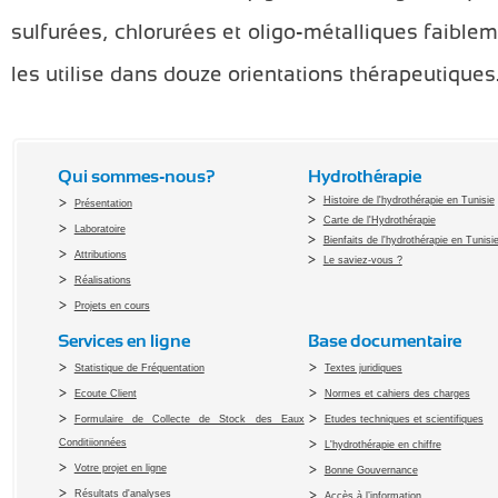
sulfurées, chlorurées et oligo-métalliques faible
les utilise dans douze orientations thérapeutiques
Qui sommes-nous?
Hydrothérapie
Histoire de l'hydrothérapie en Tunisie
Présentation
Carte de l'Hydrothérapie
Laboratoire
Bienfaits de l'hydrothérapie en Tunisi
Attributions
Le saviez-vous ?
Réalisations
Projets en cours
Services en ligne
Base documentaire
Statistique de Fréquentation
Textes juridiques
Ecoute Client
Normes et cahiers des charges
Formulaire de Collecte de Stock des Eaux
Etudes techniques et scientifiques
Conditiionnées
L'hydrothérapie en chiffre
Votre projet en ligne
Bonne Gouvernance
Résultats d'analyses
Accès à l’information