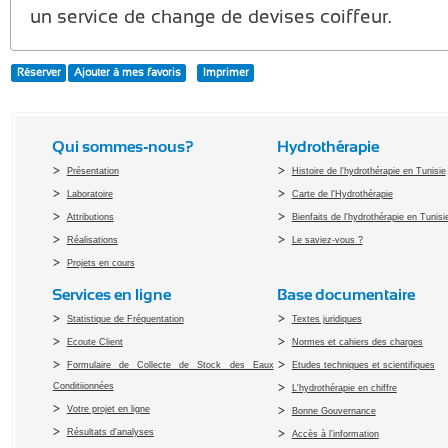
un service de change de devises coiffeur.
Réserver
Ajouter à mes favoris
Imprimer
Qui sommes-nous?
Hydrothérapie
Présentation
Histoire de l'hydrothérapie en Tunisie
Laboratoire
Carte de l'Hydrothérapie
Attributions
Bienfaits de l'hydrothérapie en Tunisi
Réalisations
Le saviez-vous ?
Projets en cours
Services en ligne
Base documentaire
Statistique de Fréquentation
Textes juridiques
Ecoute Client
Normes et cahiers des charges
Formulaire de Collecte de Stock des Eaux
Etudes techniques et scientifiques
Conditiionnées
L'hydrothérapie en chiffre
Votre projet en ligne
Bonne Gouvernance
Résultats d'analyses
Accès à l’information