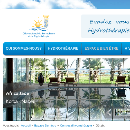
QUI SOMMES-NOUS?
HYDROTHÉRAPIE
ESPACE BIEN ÊTRE
A 
Africa Jade
Korba - Nabeul
Vous êtes ici :
Accueil
»
Espace Bien être
»
Centres d'hydrothérapie
» Détails