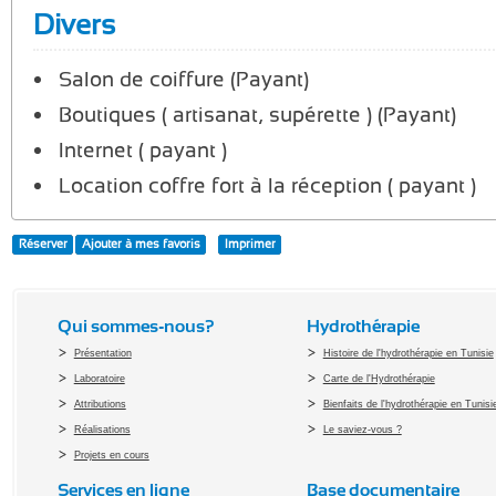
Divers
Salon de coiffure (Payant)
Boutiques ( artisanat, supérette ) (Payant)
Internet ( payant )
Location coffre fort à la réception ( payant )
Réserver
Ajouter à mes favoris
Imprimer
Qui sommes-nous?
Hydrothérapie
Présentation
Histoire de l'hydrothérapie en Tunisie
Laboratoire
Carte de l'Hydrothérapie
Attributions
Bienfaits de l'hydrothérapie en Tunisi
Réalisations
Le saviez-vous ?
Projets en cours
Services en ligne
Base documentaire