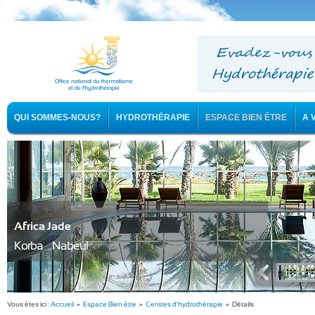
QUI SOMMES-NOUS?
HYDROTHÉRAPIE
ESPACE BIEN ÊTRE
A 
Africa Jade
Korba - Nabeul
Vous êtes ici :
Accueil
»
Espace Bien être
»
Centres d'hydrothérapie
» Détails