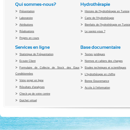
Qui sommes-nous?
Hydrothérapie
Présentation
Histoire de l'hydrothérapie en Tunisie
Laboratoire
Carte de l'Hydrothérapie
Attributions
Bienfaits de l'hydrothérapie en Tunisi
Réalisations
Le saviez-vous ?
Projets en cours
Services en ligne
Base documentaire
Statistique de Fréquentation
Textes juridiques
Ecoute Client
Normes et cahiers des charges
Formulaire de Collecte de Stock des Eaux
Etudes techniques et scientifiques
Conditiionnées
L'hydrothérapie en chiffre
Votre projet en ligne
Bonne Gouvernance
Résultats d'analyses
Accès à l’information
Check-up de votre centre
Guichet virtuel
Copyright 2010 Office du Thermalis