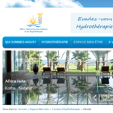
QUI SOMMES-NOUS?
HYDROTHÉRAPIE
ESPACE BIEN ÊTRE
A 
Africa Jade
Korba - Nabeul
Vous êtes ici :
Accueil
»
Espace Bien être
»
Centres d'hydrothérapie
» Détails