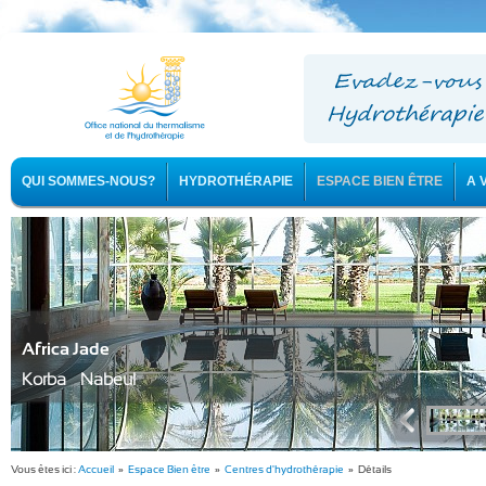
QUI SOMMES-NOUS?
HYDROTHÉRAPIE
ESPACE BIEN ÊTRE
A 
Africa Jade
Korba - Nabeul
Vous êtes ici :
Accueil
»
Espace Bien être
»
Centres d'hydrothérapie
» Détails