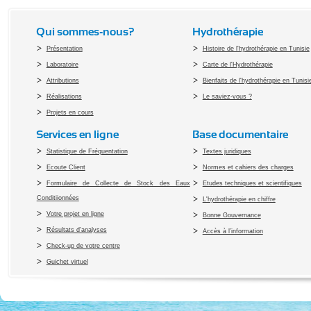
Qui sommes-nous?
Hydrothérapie
Présentation
Histoire de l'hydrothérapie en Tunisie
Laboratoire
Carte de l'Hydrothérapie
Attributions
Bienfaits de l'hydrothérapie en Tunisi
Réalisations
Le saviez-vous ?
Projets en cours
Services en ligne
Base documentaire
Statistique de Fréquentation
Textes juridiques
Ecoute Client
Normes et cahiers des charges
Formulaire de Collecte de Stock des Eaux
Etudes techniques et scientifiques
Conditiionnées
L'hydrothérapie en chiffre
Votre projet en ligne
Bonne Gouvernance
Résultats d'analyses
Accès à l’information
Check-up de votre centre
Guichet virtuel
Copyright 2010 Office du Thermalis