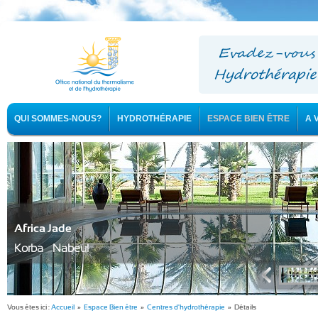
QUI SOMMES-NOUS?
HYDROTHÉRAPIE
ESPACE BIEN ÊTRE
A 
Africa Jade
Korba - Nabeul
Vous êtes ici :
Accueil
»
Espace Bien être
»
Centres d'hydrothérapie
» Détails