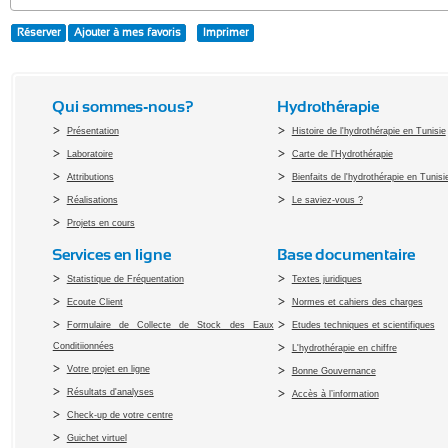
Réserver
Ajouter à mes favoris
Imprimer
Qui sommes-nous?
Hydrothérapie
Présentation
Histoire de l'hydrothérapie en Tunisie
Laboratoire
Carte de l'Hydrothérapie
Attributions
Bienfaits de l'hydrothérapie en Tunisi
Réalisations
Le saviez-vous ?
Projets en cours
Services en ligne
Base documentaire
Statistique de Fréquentation
Textes juridiques
Ecoute Client
Normes et cahiers des charges
Formulaire de Collecte de Stock des Eaux
Etudes techniques et scientifiques
Conditiionnées
L'hydrothérapie en chiffre
Votre projet en ligne
Bonne Gouvernance
Résultats d'analyses
Accès à l’information
Check-up de votre centre
Guichet virtuel