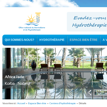
QUI SOMMES-NOUS?
HYDROTHÉRAPIE
ESPACE BIEN ÊTRE
A 
Africa Jade
Korba - Nabeul
Vous êtes ici :
Accueil
»
Espace Bien être
»
Centres d'hydrothérapie
» Détails