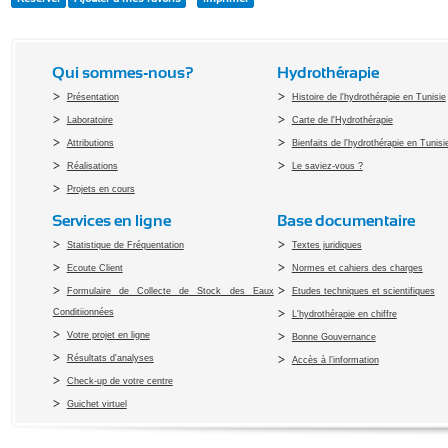
Qui sommes-nous?
Hydrothérapie
Présentation
Histoire de l'hydrothérapie en Tunisie
Laboratoire
Carte de l'Hydrothérapie
Attributions
Bienfaits de l'hydrothérapie en Tunisi
Réalisations
Le saviez-vous ?
Projets en cours
Services en ligne
Base documentaire
Statistique de Fréquentation
Textes juridiques
Ecoute Client
Normes et cahiers des charges
Formulaire de Collecte de Stock des Eaux
Etudes techniques et scientifiques
Conditiionnées
L'hydrothérapie en chiffre
Votre projet en ligne
Bonne Gouvernance
Résultats d'analyses
Accès à l’information
Check-up de votre centre
Guichet virtuel
Copyright 2010 Office du Thermalis