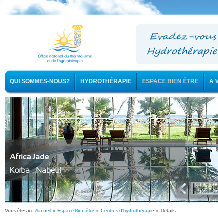
QUI SOMMES-NOUS?
HYDROTHÉRAPIE
ESPACE BIEN ÊTRE
A 
Africa Jade
Korba - Nabeul
Vous êtes ici :
Accueil
»
Espace Bien être
»
Centres d'hydrothérapie
» Détails