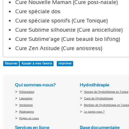
Cure Nouvelle Maman (Cure post-natale)
Cure spéciale dos
Cure spéciale sportifs (Cure Tonique)
Cure Sublime silhouette (Cure anticellulite)
Cure Sublime'age (Cure beauté bio lifting)
Cure Zen Attitude (Cure antistress)
Réserver
Ajouter à mes favoris
Imprimer
Qui sommes-nous?
Hydrothérapie
Présentation
Histoire de l'hydrothérapie en Tunisie
Laboratoire
Carte de l'Hydrothérapie
Attributions
Bienfaits de l'hydrothérapie en Tunisi
Réalisations
Le saviez-vous ?
Projets en cours
Services en ligne
Base documentaire