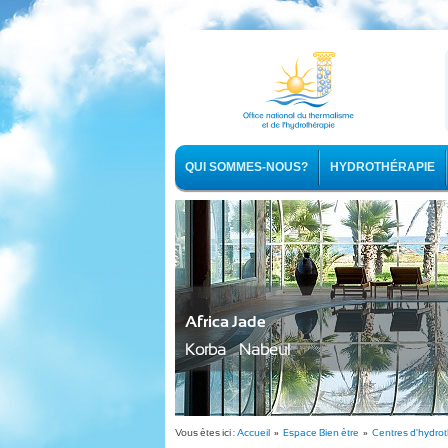
QUI SOMMES-NOUS?
HYDROTHÉRAPIE
Africa Jade
Korba - Nabeul
Vous êtes ici :
Accueil
»
Espace Bien être
»
Centres d'hydro