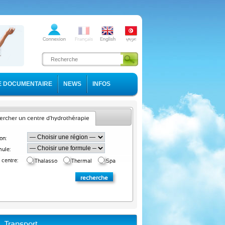
E DOCUMENTAIRE
NEWS
INFOS
rcher un centre d'hydrothérapie
on:
ule:
 centre:
Thalasso
Thermal
Spa
Transport