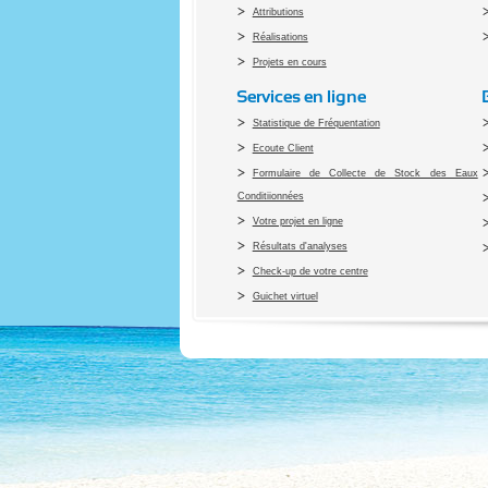
Attributions
Réalisations
Projets en cours
Services en ligne
Statistique de Fréquentation
Ecoute Client
Formulaire de Collecte de Stock des Eaux
Conditiionnées
Votre projet en ligne
Résultats d'analyses
Check-up de votre centre
Guichet virtuel
Co