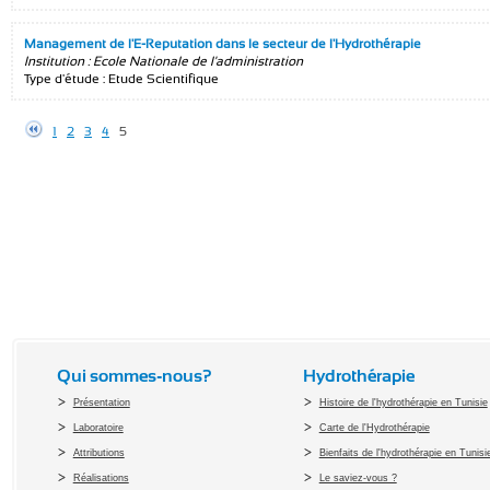
Management de l'E-Reputation dans le secteur de l'Hydrothérapie
Institution : Ecole Nationale de l'administration
Type d'étude : Etude Scientifique
1
2
3
4
5
Qui sommes-nous?
Hydrothérapie
Présentation
Histoire de l'hydrothérapie en Tunisie
Laboratoire
Carte de l'Hydrothérapie
Attributions
Bienfaits de l'hydrothérapie en Tunisi
Réalisations
Le saviez-vous ?