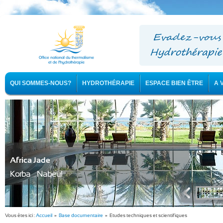
QUI SOMMES-NOUS?
HYDROTHÉRAPIE
ESPACE BIEN ÊTRE
A 
Africa Jade
Korba - Nabeul
Vous êtes ici :
Accueil
»
Base documentaire
» Etudes techniques et scientifiques