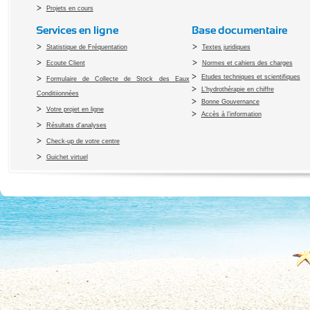
Projets en cours
Services en ligne
Base documentaire
Statistique de Fréquentation
Textes juridiques
Ecoute Client
Normes et cahiers des charges
Etudes techniques et scientifiques
Formulaire de Collecte de Stock des Eaux
L'hydrothérapie en chiffre
Conditiionnées
Bonne Gouvernance
Votre projet en ligne
Accès à l’information
Résultats d'analyses
Check-up de votre centre
Guichet virtuel
Copyright 2010 Office du Thermalis