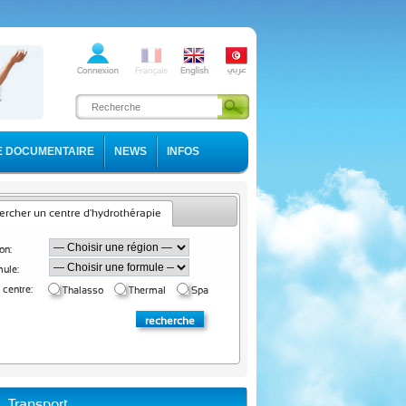
E DOCUMENTAIRE
NEWS
INFOS
rcher un centre d'hydrothérapie
on:
ule:
 centre:
Thalasso
Thermal
Spa
Transport