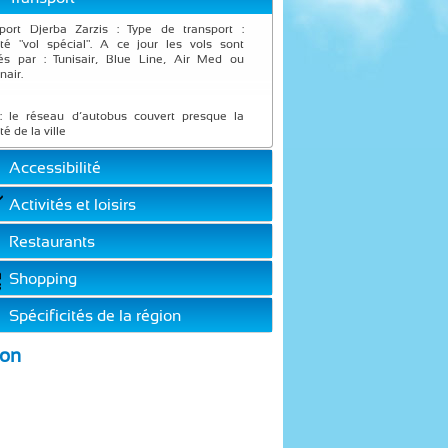
port Djerba Zarzis : Type de transport :
été "vol spécial". A ce jour les vols sont
és par : Tunisair, Blue Line, Air Med ou
nair.
: le réseau d’autobus couvert presque la
ité de la ville
Accessibilité
Activités et loisirs
Restaurants
Shopping
Spécificités de la région
ion