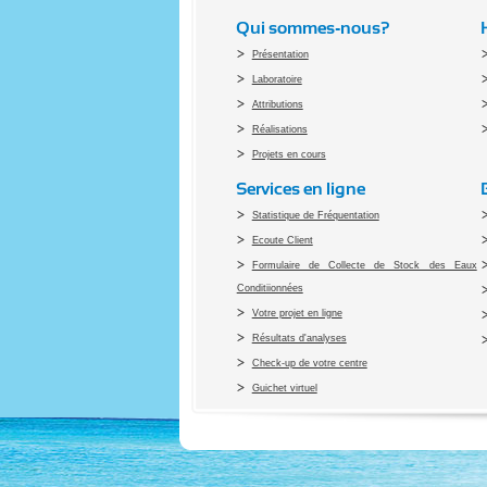
Qui sommes-nous?
Présentation
Laboratoire
Attributions
Réalisations
Projets en cours
Services en ligne
Statistique de Fréquentation
Ecoute Client
Formulaire de Collecte de Stock des Eaux
Conditiionnées
Votre projet en ligne
Résultats d'analyses
Check-up de votre centre
Guichet virtuel
Co