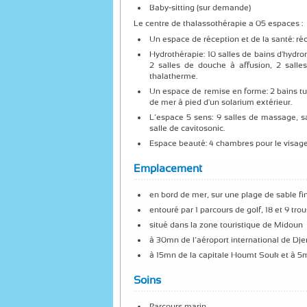
Baby-sitting (sur demande)
Le centre de thalassothérapie a 05 espaces :
Un espace de réception et de la santé: ré
Hydrothérapie: 10 salles de bains d'hyd
2 salles de douche à affusion, 2 salle
thalatherme.
Un espace de remise en forme: 2 bains turc
de mer à pied d'un solarium extérieur.
L’espace 5 sens: 9 salles de massage, sa
salle de cavitosonic.
Espace beauté: 4 chambres pour le visage 
Emplacement
en bord de mer, sur une plage de sable fi
entouré par 1 parcours de golf, 18 et 9 tro
situé dans la zone touristique de Midoun
à 30mn de l’aéroport international de Djer
à 15mn de la capitale Houmt Souk et à 5m
Soins
Parcours marin