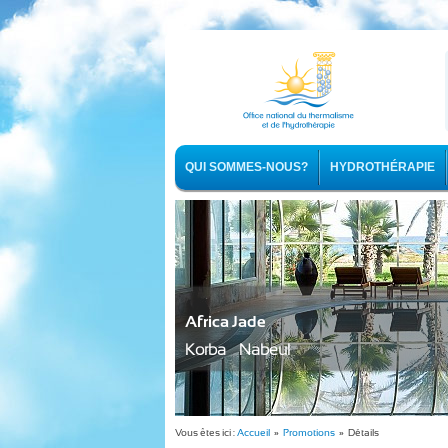
QUI SOMMES-NOUS?
HYDROTHÉRAPIE
Africa Jade
Korba - Nabeul
Vous êtes ici :
Accueil
»
Promotions
» Détails