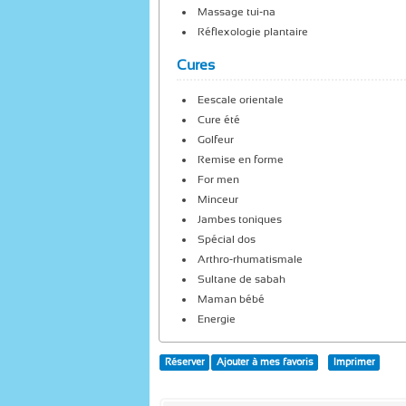
Massage tui-na
Réflexologie plantaire
Cures
Eescale orientale
Cure été
Golfeur
Remise en forme
For men
Minceur
Jambes toniques
Spécial dos
Arthro-rhumatismale
Sultane de sabah
Maman bébé
Energie
Réserver
Ajouter à mes favoris
Imprimer