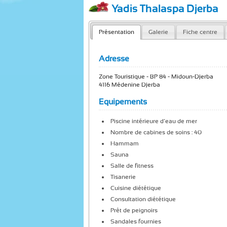
Yadis Thalaspa Djerba
Présentation
Galerie
Fiche centre
Adresse
Zone Touristique - BP 84 - Midoun-Djerba
4116 Médenine Djerba
Equipements
Piscine intérieure d’eau de mer
Nombre de cabines de soins : 40
Hammam
Sauna
Salle de fitness
Tisanerie
Cuisine diététique
Consultation diététique
Prêt de peignoirs
Sandales fournies