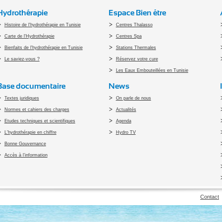
Hydrothérapie
Espace Bien être
Histoire de l'hydrothérapie en Tunisie
Centres Thalasso
Carte de l'Hydrothérapie
Centres Spa
Bienfaits de l'hydrothérapie en Tunisie
Stations Thermales
Le saviez-vous ?
Réservez votre cure
Les Eaux Embouteillées en Tunisie
Base documentaire
News
Textes juridiques
On parle de nous
Normes et cahiers des charges
Actualités
Etudes techniques et scientifiques
Agenda
L'hydrothérapie en chiffre
Hydro TV
Bonne Gouvernance
Accès à l’information
pyright 2010 Office du Thermalisme et de l'Hydrothérapie - Designed by
Open vis
Contact