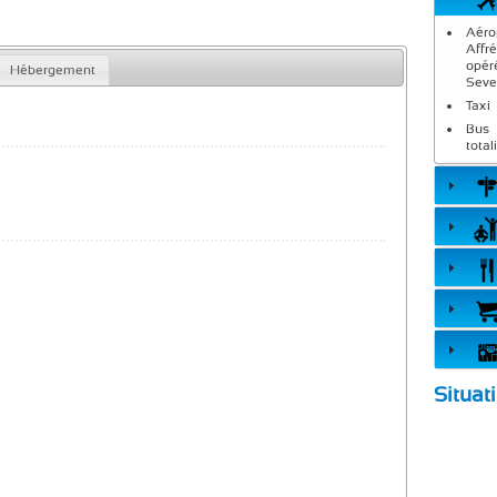
Aéro
Affr
opér
Hébergement
Seve
Taxi
Bus 
total
Situat