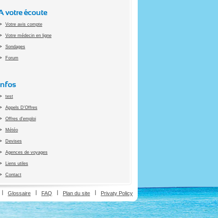
A votre écoute
Votre avis compte
Votre médecin en ligne
Sondages
Forum
Infos
test
Appels D'Offres
Offres d'emploi
Météo
Devises
Agences de voyages
Liens utiles
Contact
ion
Glossaire
FAQ
Plan du site
Privaty Policy